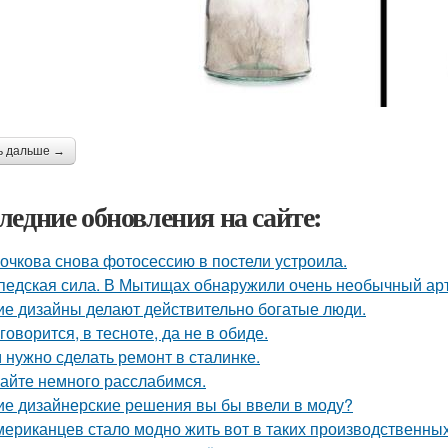
ь дальше →
ледние обновления на сайте:
очкова снова фотосессию в постели устроила.
педская сила. В Мытищах обнаружили очень необычный арт 
ие дизайны делают действительно богатые люди.
 говорится, в тесноте, да не в обиде.
 нужно сделать ремонт в сталинке.
айте немного расслабимся.
ие дизайнерские решения вы бы ввели в моду?
мериканцев стало модно жить вот в таких производственных