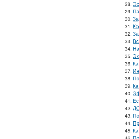
28.
Эс
29.
Па
30.
За
31.
Кс
32.
За
33.
Вс
34.
На
35.
Эк
36.
Ка
37.
Ин
38.
По
39.
Ка
40.
Эф
41.
Ес
42.
ДО
43.
По
44.
Пр
45.
Ка
46.
По