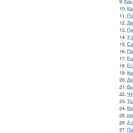
9.
Как
10.
Ка
11.
По
12.
Де
13.
Па
14.
У 
15.
Са
16.
Пр
17.
Ещ
18.
Ес
19.
Ко
20.
До
21.
Вы
22.
Чт
23.
То
24.
Во
25.
Ид
26.
А 
27.
Па