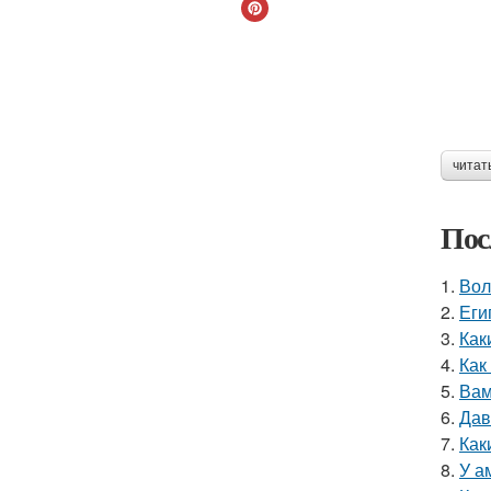
читат
Пос
1.
Вол
2.
Еги
3.
Как
4.
Как
5.
Вам
6.
Дав
7.
Как
8.
У а