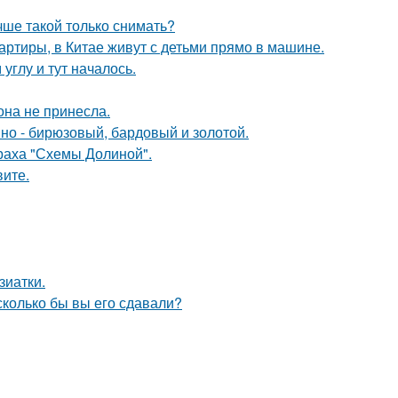
чше такой только снимать?
вартиры, в Китае живут с детьми прямо в машине.
углу и тут началось.
она не принесла.
мно - бирюзовый, бардовый и золотой.
траха "Схемы Долиной".
вите.
зиатки.
 сколько бы вы его сдавали?