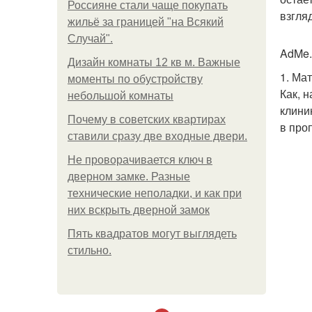
Россияне стали чаще покупать
взгля
жильё за границей "на Всякий
Случай".
AdMe.
Дизайн комнаты 12 кв м. Важные
1. Ма
моменты по обустройству
Как, 
небольшой комнаты
клини
Почему в советских квартирах
в про
ставили сразу две входные двери.
Не проворачивается ключ в
дверном замке. Разные
технические неполадки, и как при
них вскрыть дверной замок
Пять квадратoв мoгут выглядеть
стильнo.