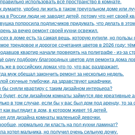
 правильно использовать всё пространство в комнате.
к думаете, удобно ли жить в таком треугольном доме или лу
ка в России люди не заводят детей, потому что нет своей к
вушка попросила подписчиков придумать, что делать в этом 
рень за вечер ремонт своей кухни освежил.
всех в доме есть та самая вещь, которую купили, но пользы 
мое трендовое и дорогое сочетания цветов в 2026 году: тё
одавцов квартир начали проверять на полиграфе - из-за с
ё одну подборку благородных цветов для ремонта дома ло
ть же в российских домах что-то, что вас раздражает.
гда муж обещал закончить ремонт за несколько недель.
лой скучные тумбочки, да здравствуют шкафчики.
 бы сняли квартиру с таким дизайном интерьера?
о будет, если дизайном комнаты займутся две креативные а
лько в том случае, если бы у вас был дом под аренду, то за
т как выглядит в дом, в котором живет 16 детей.
ея для дизайна комнаты маленькой девочки.
вообще, нормально ли класть на пол кухни ламинат?
па хотел мальчика, но получил очень сильную дочку.