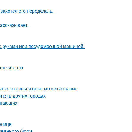
захотел его переделать.
рассказывает.
у: руками или посудомоечной машиной.
неизвестны
ные отзывы и опыт использования
тся в других городах
чинающих
олице
ованного бруса