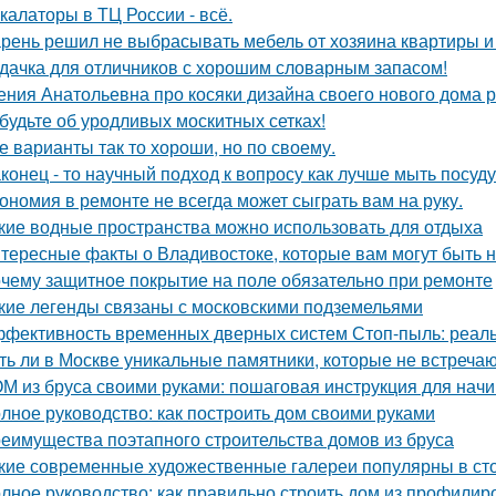
калаторы в ТЦ России - всё.
рень решил не выбрасывать мебель от хозяина квартиры и 
дачка для отличников с хорошим словарным запасом!
ения Анатольевна про косяки дизайна своего нового дома 
будьте об уродливых москитных сетках!
е варианты так то хороши, но по своему.
конец - то научный подход к вопросу как лучше мыть посуд
ономия в ремонте не всегда может сыграть вам на руку.
кие водные пространства можно использовать для отдыха
тересные факты о Владивостоке, которые вам могут быть 
чему защитное покрытие на поле обязательно при ремонте
кие легенды связаны с московскими подземельями
фективность временных дверных систем Стоп-пыль: реаль
ть ли в Москве уникальные памятники, которые не встречаю
М из бруса своими руками: пошаговая инструкция для на
лное руководство: как построить дом своими руками
еимущества поэтапного строительства домов из бруса
кие современные художественные галереи популярны в ст
лное руководство: как правильно строить дом из профилир