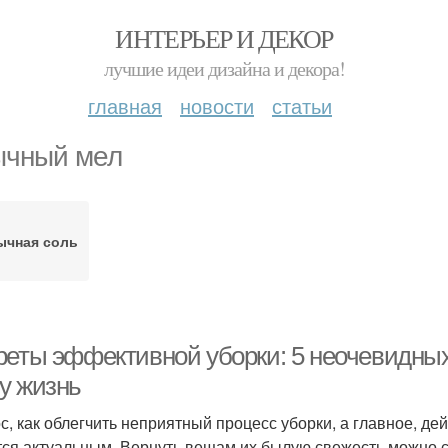
ИНТЕРЬЕР И ДЕКОР
лучшие идеи дизайна и декора!
главная
новости
статьи
чный мел
ычная соль
реты эффективной уборки: 5 неочевидных
у жизнь
с, как облегчить неприятный процесс уборки, а главное, де
тся актуальным. Вернуть вещам их былую свежесть можно 