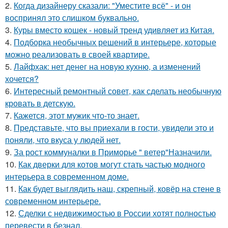
2.
Когда дизайнеру сказали: "Уместите всё" - и он
воспринял это слишком буквально.
3.
Куры вместо кошек - новый тренд удивляет из Китая.
4.
Подборка необычных решений в интерьере, которые
можно реализовать в своей квартире.
5.
Лайфхак: нет денег на новую кухню, а изменений
хочется?
6.
Интересный ремонтный совет, как сделать необычную
кровать в детскую.
7.
Кажется, этот мужик что-то знает.
8.
Представьте, что вы приехали в гости, увидели это и
поняли, что вкуса у людей нет.
9.
За рост коммуналки в Приморье " ветер"Назначили.
10.
Как дверки для котов могут стать частью модного
интерьера в современном доме.
11.
Как будет выглядить наш, скрепный, ковёр на стене в
современном интерьере.
12.
Сделки с недвижимостью в России хотят полностью
перевести в безнал.