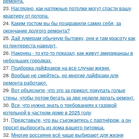
ремонта.
23.
Наглядно, как натяжные потолки могут спасти вашу
квартиру от потопа.
24.
Каким тостом вы бы поздравили самих себя, за
окончание долгого ремонта?
25.
Дай зумерам обычную бытовку, они и там красоту как
из пинтереста наведут.
26.
Наконец - то кто-то показал, как живут американцы в
небольших городках.
27.
Подборка лайфхаков на все случаи жизни.
28.
Вообще не смейтесь, но многие лайфхаки для
ремонта работают.
29.
Вот объясните, что это за прикол: покупать голые
стены, чтобы потом бегать за две недели делать ремонт.
30.
Все, что нужно знать о требованиях к газовой
котельной в частном доме в 2025 году
31.
Представьте, что вы съезжаетесь с партнёром, а он
просит выбросить из дома вашего питомца.
32.
Многие россияне всё чаще выбирают для жизни