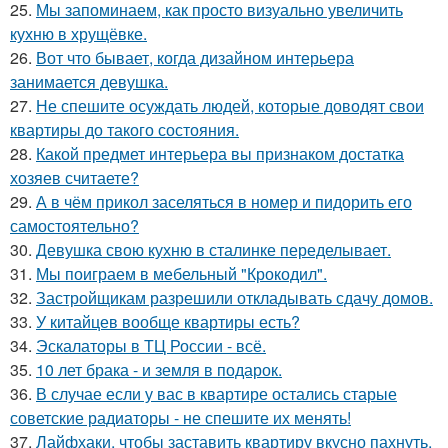
25.
Мы запоминаем, как просто визуально увеличить
кухню в хрущёвке.
26.
Вот что бывает, когда дизайном интерьера
занимается девушка.
27.
Не спешите осуждать людей, которые доводят свои
квартиры до такого состояния.
28.
Какой предмет интерьера вы признаком достатка
хозяев считаете?
29.
А в чём прикол заселяться в номер и пидорить его
самостоятельно?
30.
Девушка свою кухню в сталинке переделывает.
31.
Мы поиграем в мебельный "Крокодил".
32.
Застройщикам разрешили откладывать сдачу домов.
33.
У китайцев вообще квартиры есть?
34.
Эскалаторы в ТЦ России - всё.
35.
10 лет брака - и земля в подарок.
36.
В случае если у вас в квартире остались старые
советские радиаторы - не спешите их менять!
37.
Лайфхаки, чтобы заставить квартиру вкусно пахнуть.