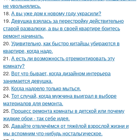
не увольнялись.
18.
А вы уже дом к новому году украсили?
19.
Девушка взялась за перестройку действительно
старой развалюхи, а вы в своей квартире боитесь
ремонт начинать.
20.
Удивительно, как быстро китайцы убираются в
квартире, когда надо.
21.
А есть ли возможность отремонтировать эту
комнату?
22.
Вот что бывает, когда дизайном интерьера
занимается девушка.
23.
Когда надоело только мыться.
24.
Тот случай, когда мужчина выиграл в выборе
материалов для ремонта.
25.
Процесс ремонта комнаты в детской или почему
жидкие обои - так себе идея.
26.
Давайте отвлечёмся от тяжёлой взрослой жизни и
мы вспомним что-нибудь ностальгическое.