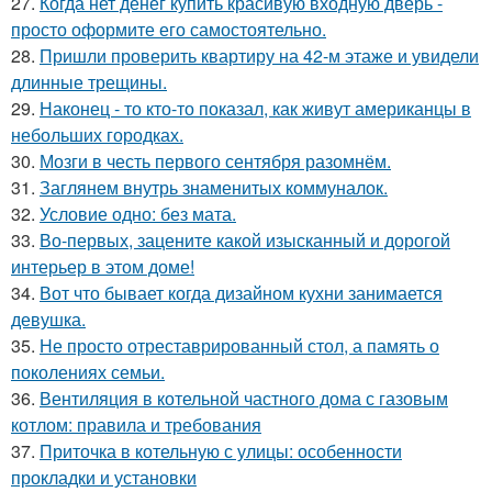
27.
Когда нет денег купить красивую входную дверь -
просто оформите его самостоятельно.
28.
Пришли проверить квартиру на 42-м этаже и увидели
длинные трещины.
29.
Наконец - то кто-то показал, как живут американцы в
небольших городках.
30.
Мозги в честь первого сентября разомнём.
31.
Заглянем внутрь знаменитых коммуналок.
32.
Условие одно: без мата.
33.
Во-первых, зацените какой изысканный и дорогой
интерьер в этом доме!
34.
Вот что бывает когда дизайном кухни занимается
девушка.
35.
Не просто отреставрированный стол, а память о
поколениях семьи.
36.
Вентиляция в котельной частного дома с газовым
котлом: правила и требования
37.
Приточка в котельную с улицы: особенности
прокладки и установки