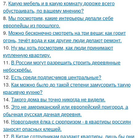
7.
Какую мебель и в какую комнату дороже всего
обустраивать, по вашему мнению?
8.
Мы посмотрим, какие интерьеры делали себе
европейцы из прошлого.
9.
Можно бесконечно смотреть на три вещи: как горит
огонь, течёт вода и как другие люди делают ремонт.
10.
Ну мы хоть посмотрим, как люди принимают
купленную квартиру.
11.
В России могут разрешить строить деревянные
небоскрёбы.
12.
Есть среди подписчиков центральные?
13.
Как можно было до такой степени замусорить такую
красивую кухню?
14.
Такого дома вы точно никогда не видели.
15.
Это не американский или европейский пригород, а
обычная русская дачная деревня.
16.
Новогодняя ёлка с сюрпризом - в квартиры россиян
заносят опасных клещей.
17.
В Китае сотрудникам раздают квартиры, лишь бы они