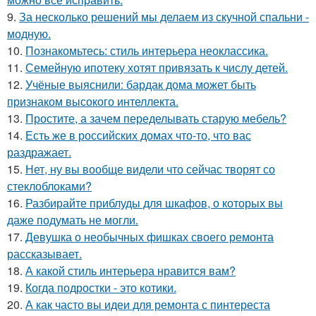
9.
За несколько решений мы делаем из скучной спальни -
модную.
10.
Познакомьтесь: стиль интерьера неоклассика.
11.
Семейную ипотеку хотят привязать к числу детей.
12.
Учёные выяснили: бардак дома может быть
признаком высокого интеллекта.
13.
Простите, а зачем переделывать старую мебель?
14.
Есть же в российских домах что-то, что вас
раздражает.
15.
Нет, ну вы вообще видели что сейчас творят со
стеклоблоками?
16.
Разбирайте приблуды для шкафов, о которых вы
даже подумать не могли.
17.
Девушка о необычных фишках своего ремонта
рассказывает.
18.
А какой стиль интерьера нравится вам?
19.
Когда подростки - это котики.
20.
А как часто вы идеи для ремонта с пинтереста