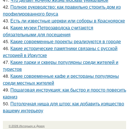
42.
Полное руководство: как правильно строить дом из
профилированного бруса
43.
Есть ли известные церкви или соборы в Красноярске
44.
Какие музеи Петрозаводска считаются
обязательными для посещения
45.
Какие современные проекты реализуются в городе
46.
Какие исторические памятники связаны с русской
историей в Иркутске
47.
Какие парки и скверы популярны среди жителей и
туристов
48.
Какие современные кафе и рестораны популярны
среди местных жителей
49.
Пошаговая инструкция: как быстро и просто повесить
карниз
50.
Потолочная ниша для штор: как добавить изящество
вашему интерьеру
© 2026 Интерьер и Декор