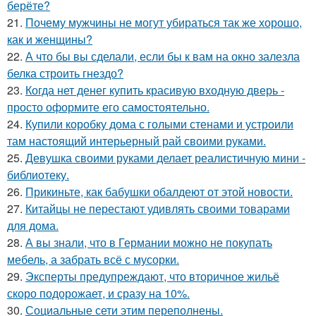
берёте?
21.
Почему мужчины не могут убираться так же хорошо,
как и женщины?
22.
А что бы вы сделали, если бы к вам на окно залезла
белка строить гнездо?
23.
Когда нет денег купить красивую входную дверь -
просто оформите его самостоятельно.
24.
Купили коробку дома с голыми стенами и устроили
там настоящий интерьерный рай своими руками.
25.
Девушка своими руками делает реалистичную мини -
библиотеку.
26.
Прикиньте, как бабушки обалдеют от этой новости.
27.
Китайцы не перестают удивлять своими товарами
для дома.
28.
А вы знали, что в Германии можно не покупать
мебель, а забрать всё с мусорки.
29.
Эксперты предупреждают, что вторичное жильё
скоро подорожает, и сразу на 10%.
30.
Социальные сети этим переполнены.