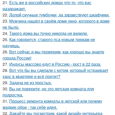
21.
Есть же в российских домах что-то, что вас
раздражает.
22.
Долой скучные тумбочки, да здравствуют шкафчики.
23.
Мужчина нашёл в своём доме окно, которого в доме
не было.
24.
Такого дома вы точно никогда не видели.
25.
Как говорится, старого пса новым трюкам не
научишь.
26.
Вот сейчас и мы проверим, как хорошо вы знаете
города России!
27.
Индусы массово едут в Россию - рост в 22 раза.
28.
Вот что бы вы сделали с котом, который устраивает
хаос в квартире и всё портит?
29.
Задача не из простых.
30.
Вы не поверите, но это детская комната для
подростка.
31.
Процесс ремонта комнаты в детской или почему
жидкие обои - так себе идея.
32.
Давайте мы посмотрим, какой дизайн интерьера