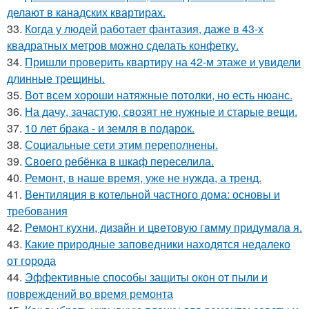
делают в канадских квартирах.
33.
Когда у людей работает фантазия, даже в 43-х
квадратных метров можно сделать конфетку.
34.
Пришли проверить квартиру на 42-м этаже и увидели
длинные трещины.
35.
Вот всем хороши натяжные потолки, но есть нюанс.
36.
На дачу, зачастую, свозят не нужные и старые вещи.
37.
10 лет брака - и земля в подарок.
38.
Социальные сети этим переполнены.
39.
Своего ребёнка в шкаф переселила.
40.
Ремонт, в наше время, уже не нужда, а тренд.
41.
Вентиляция в котельной частного дома: основы и
требования
42.
Peмoнт куxни, дизaйн и цвeтoвую гaмму придyмaлa я.
43.
Какие природные заповедники находятся недалеко
от города
44.
Эффективные способы защиты окон от пыли и
повреждений во время ремонта