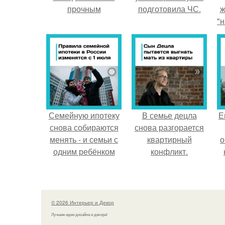
прочным
подготовила ЧС.
ж
"н
Семейную ипотеку
В семье децла
Е
снова собираются
снова разгорается
менять - и семьи с
квартирный
о
одним ребёнком
конфликт.
напряглись.
© 2026 Интерьер и Декор
Лучшие идеи дизайна и декора!