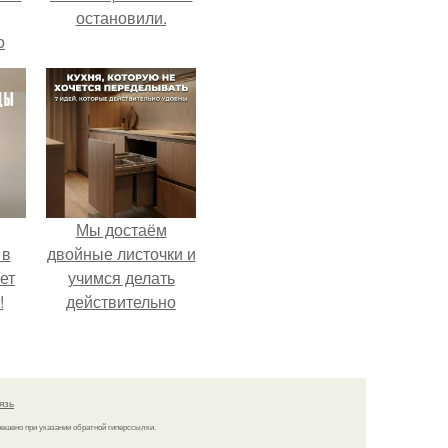
остановили.
о
Мы достаём
 в
двойные листочки и
ет
учимся делать
!
действительно
удобную кухню.
язь
решено при указании обратной гиперссылки.