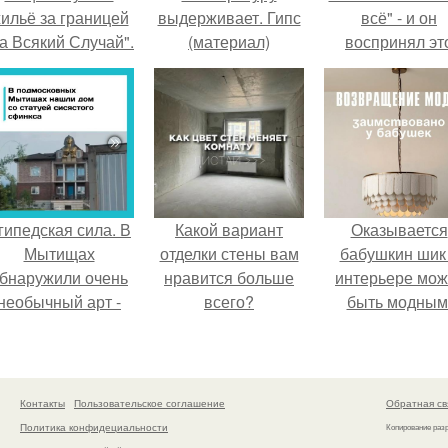
ильё за границей
выдерживает. Гипс
всё" - и он
а Всякий Случай".
(материал)
воспринял эт
слишком
буквально.
гипедская сила. В
Какой вариант
Оказывается
Мытищах
отделки стены вам
бабушкин шик
бнаружили очень
нравится больше
интерьере мож
необычный арт -
всего?
быть модным
объект.
Контакты
Пользовательское соглашение
Обратная св
Политика конфидециальности
Копирование раз