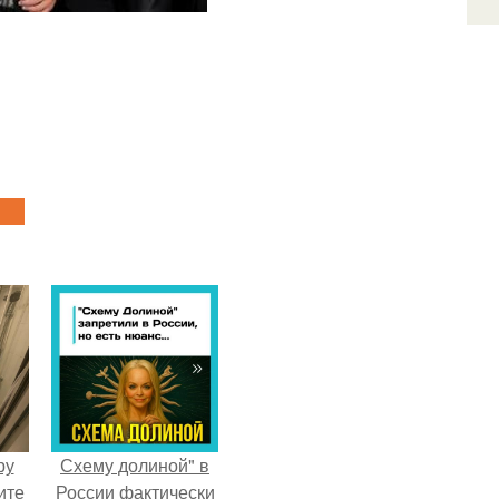
ру
Схему долиной" в
ите
России фактически