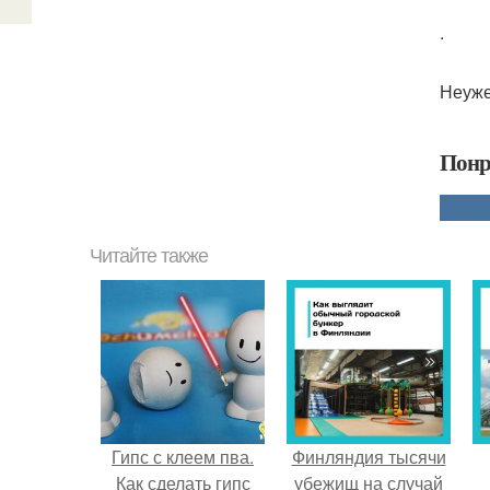
.
Неуже
Понр
Читайте также
Гипс с клеем пва.
Финляндия тысячи
Как сделать гипс
убежищ на случай