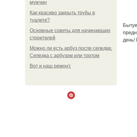
мужчин
Как красиво закрыть трубы в
туалете?
Бытуе
Основные советы для начинающих
предн
строителей
день!
Можно ли есть арбуз после селедки.
Селедка с арбузом или тортом
Boт и наш ремoнт.