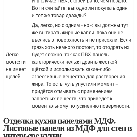
И в случае ПВХ, скорей рано, чем поздно.
Вот и считайте: выгодно ли покупать один
и тот же товар дважды?
Да, легко, но с одним «но»: вы должны тут
же вытирать жирные капли, пока они не
въелись в поверхность и не присохли. Если
грязь хоть немного постоит, то отодрать их
Легко
будет сложно, так как ПВХ-панель
моется и
категорически нельзя драить жёсткой
не имеет
щёткой и использовать какие-либо
щелей
агрессивные вещества для растворения
жира. То есть, чуть упустили момент –
придётся отмывать с применением
запретных веществ, что приведёт к
моментальному потускнению поверхности.
Отделка кухни панелями МДФ.
Листовые панели из МДФ для стен в
интерьере кухни