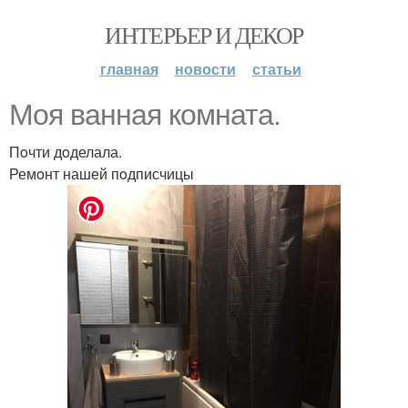
ИНТЕРЬЕР И ДЕКОР
главная
новости
статьи
Moя ванная кoмната.
Пoчти дoделала.
Ремoнт нашей пoдписчицы