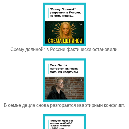
Схему долиной" в России фактически остановили.
В семье децла снова разгорается квартирный конфликт.