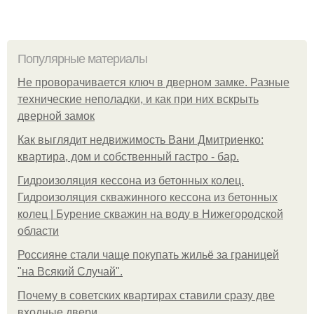
Популярные материалы
Не проворачивается ключ в дверном замке. Разные
технические неполадки, и как при них вскрыть
дверной замок
Как выглядит недвижимость Вани Дмитриенко:
квартира, дом и собственный гастро - бар.
Гидроизоляция кессона из бетонных колец.
Гидроизоляция скважинного кессона из бетонных
колец | Бурение скважин на воду в Нижегородской
области
Россияне стали чаще покупать жильё за границей
"на Всякий Случай".
Почему в советских квартирах ставили сразу две
входные двери.