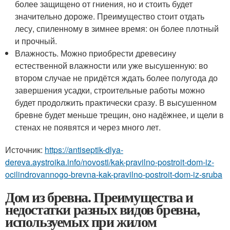
более защищено от гниения, но и стоить будет
значительно дороже. Преимущество стоит отдать
лесу, спиленному в зимнее время: он более плотный
и прочный.
Влажность. Можно приобрести древесину
естественной влажности или уже высушенную: во
втором случае не придётся ждать более полугода до
завершения усадки, строительные работы можно
будет продолжить практически сразу. В высушенном
бревне будет меньше трещин, оно надёжнее, и щели в
стенах не появятся и через много лет.
Источник:
https://antiseptik-dlya-
dereva.aystroika.info/novosti/kak-pravilno-postroit-dom-iz-
ocilindrovannogo-brevna-kak-pravilno-postroit-dom-iz-sruba
Дом из бревна. Преимущества и
недостатки разных видов бревна,
используемых при жилом