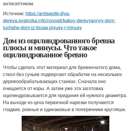
антисептиком.
Источник:
https://antiseptik-dlya-
dereva.aystroika.info/novosti/kakoy-derevyannyy-dom-
luchshe-dom-iz-brusa-plyusy-i-minusy
Дом из оцилиндрованного бревна
плюсы и минусы. Что такое
оцилиндрованное бревно
Чтобы сделать этот материал для бревенчатого дома,
ствол без сучьев подвергают обработке на нескольких
деревообрабатывающих станках. Сначала оно
очищается от коры. А затем уже эта заготовка
оцилиндровывается для придания ей нужного диаметра.
На выходе из цеха первичной нарезки получаются
гладкие, ровные и одинаковые в поперечники кругляши.