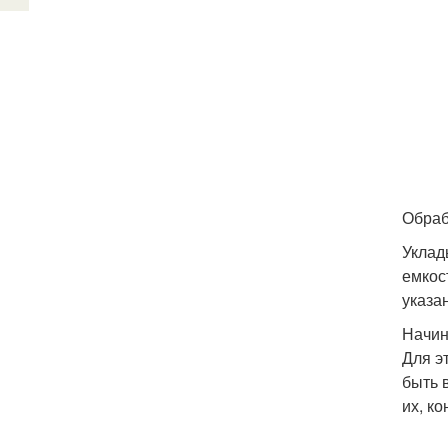
Обраб
Уклад
емкост
указа
Начин
Для э
быть 
их, к