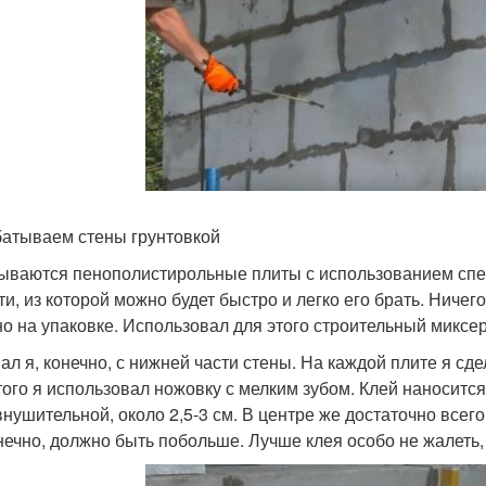
атываем стены грунтовкой
ываются пенополистирольные плиты с использованием специ
и, из которой можно будет быстро и легко его брать. Ничего
но на упаковке. Использовал для этого строительный миксер
ал я, конечно, с нижней части стены. На каждой плите я сде
того я использовал ножовку с мелким зубом. Клей наноситс
внушительной, около 2,5-3 см. В центре же достаточно всег
онечно, должно быть побольше. Лучше клея особо не жалеть