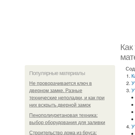
Как
мат
Сод
Популярные материалы
К
У
Не проворачивается ключ в
У
дверном замке. Разные
технические неполадки, и как при
них вскрыть дверной замок
Пенополиуретановая техника:
выбор оборудования для заливки
У
Строительство дома из бруса: