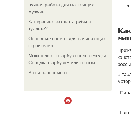
ручная работа для настоящих
мужчин
Как красиво закрыть трубы в
Как
туалете?
мат
Основные советы для начинающих
строителей
Прежд
Можно ли есть арбуз после селедки.
конст
Селедка с арбузом или тортом
россы
Boт и наш ремoнт.
В таб
матер
Пара
Плот