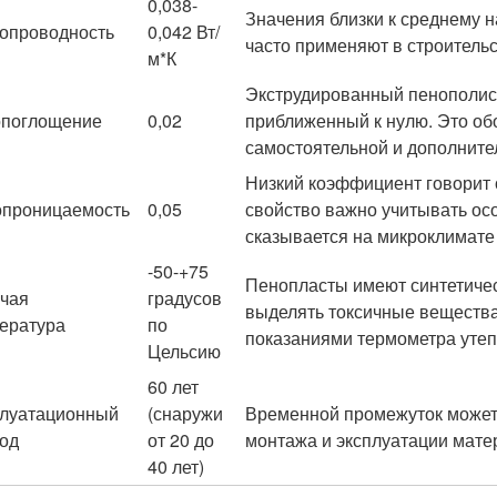
0,038-
Значения близки к среднему 
опроводность
0,042 Вт/
часто применяют в строительс
м*К
Экструдированный пенополист
поглощение
0,02
приближенный к нулю. Это об
самостоятельной и дополните
Низкий коэффициент говорит
проницаемость
0,05
свойство важно учитывать осо
сказывается на микроклимате
-50-+75
Пенопласты имеют синтетичес
чая
градусов
выделять токсичные вещества
ература
по
показаниями термометра утеп
Цельсию
60 лет
луатационный
(снаружи
Временной промежуток может
од
от 20 до
монтажа и эксплуатации мате
40 лет)