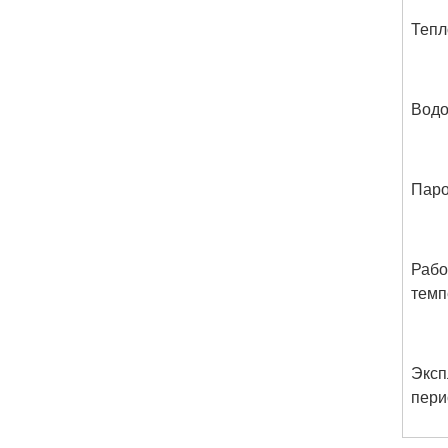
Тепл
Водо
Паро
Рабо
темп
Эксп
пери