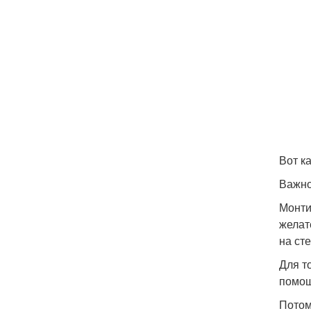
Вот к
Важно
Монти
желат
на ст
Для т
помощ
Потом