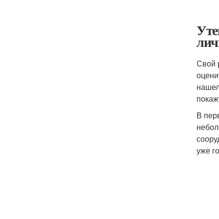
Уте
лич
Свой 
оцени
нашел
покажу
В пер
небол
соору
уже г