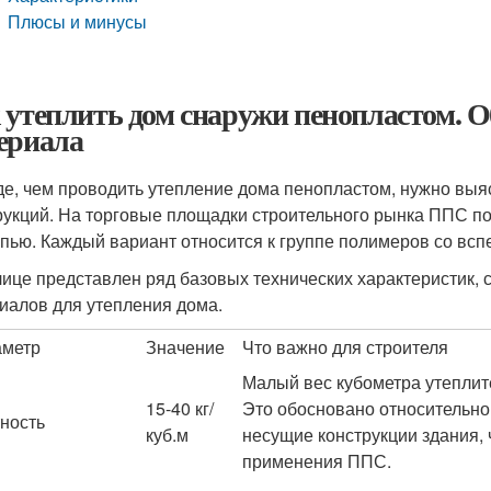
Плюсы и минусы
 утеплить дом снаружи пенопластом. О
ериала
е, чем проводить утепление дома пенопластом, нужно выяс
рукций. На торговые площадки строительного рынка ППС пос
пью. Каждый вариант относится к группе полимеров со всп
лице представлен ряд базовых технических характеристик,
иалов для утепления дома.
метр
Значение
Что важно для строителя
Малый вес кубометра утеплите
15-40 кг/
Это обосновано относительно
ность
куб.м
несущие конструкции здания, 
применения ППС.