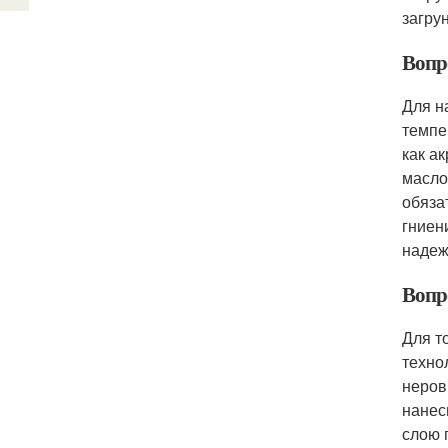
загру
Вопр
Для н
темпе
как а
масло
обяза
гниен
надеж
Вопр
Для т
техно
неров
нанес
слою 