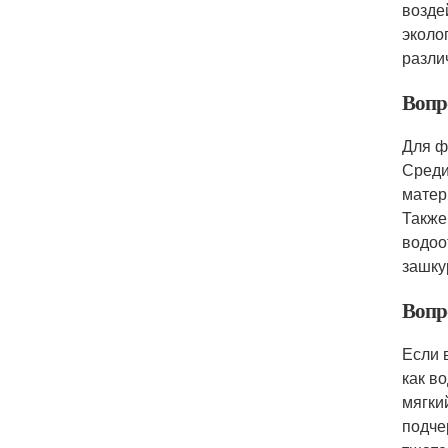
возде
эколо
разли
Вопр
Для ф
Среди
матер
Также
водоо
зашку
Вопр
Если 
как в
мягки
подче