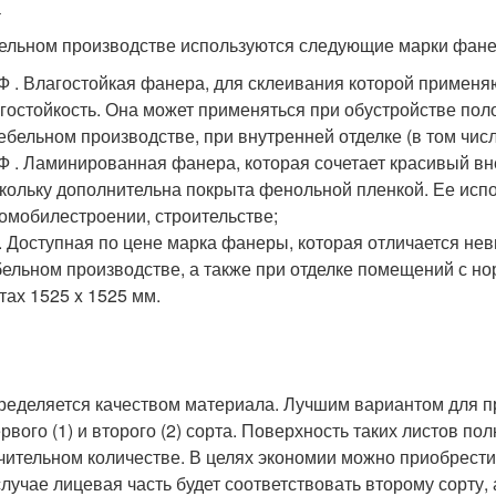
а
ельном производстве используются следующие марки фан
 . Влагостойкая фанера, для склеивания которой примен
гостойкость. Она может применяться при обустройстве поло
ебельном производстве, при внутренней отделке (в том чи
 . Ламинированная фанера, которая сочетает красивый вне
кольку дополнительна покрыта фенольной пленкой. Ее испо
омобилестроении, строительстве;
. Доступная по цене марка фанеры, которая отличается нев
ельном производстве, а также при отделке помещений с н
тах 1525 x 1525 мм.
ределяется качеством материала. Лучшим вариантом для п
первого (1) и второго (2) сорта. Поверхность таких листов п
чительном количестве. В целях экономии можно приобрести
случае лицевая часть будет соответствовать второму сорту,