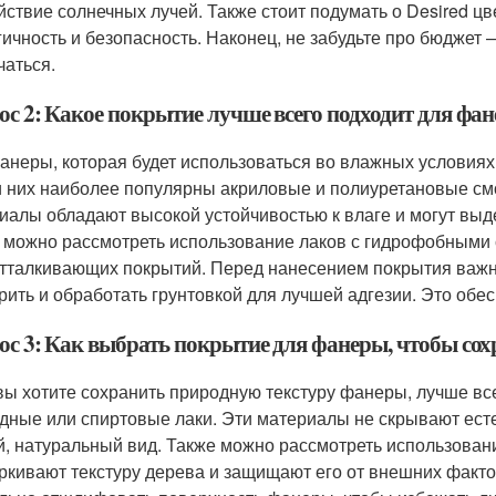
йствие солнечных лучей. Также стоит подумать о Desired цве
гичность и безопасность. Наконец, не забудьте про бюджет
чаться.
ос 2: Какое покрытие лучше всего подходит для фа
анеры, которая будет использоваться во влажных условиях
 них наиболее популярны акриловые и полиуретановые смо
иалы обладают высокой устойчивостью к влаге и могут выд
 можно рассмотреть использование лаков с гидрофобными
тталкивающих покрытий. Перед нанесением покрытия важн
рить и обработать грунтовкой для лучшей адгезии. Это обе
ос 3: Как выбрать покрытие для фанеры, чтобы сох
вы хотите сохранить природную текстуру фанеры, лучше вс
одные или спиртовые лаки. Эти материалы не скрывают ест
й, натуральный вид. Также можно рассмотреть использован
ркивают текстуру дерева и защищают его от внешних факт