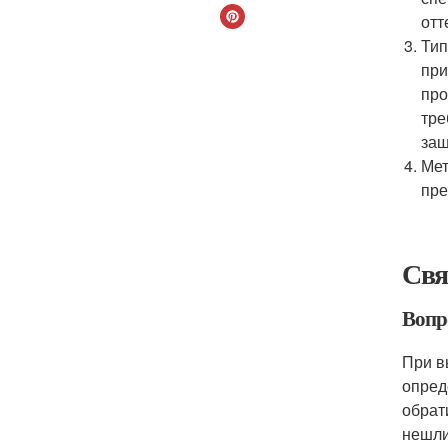
отт
Тип
при
про
тре
защ
Мет
пре
Свя
Вопр
При в
опред
обрат
нешли