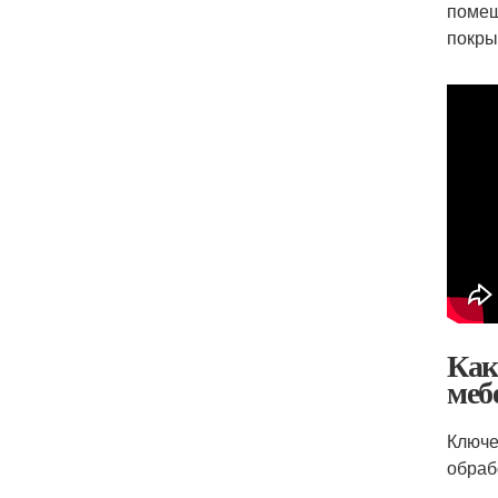
помещ
покры
Как
меб
Ключе
обраб