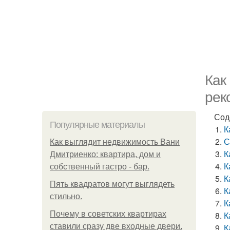
Как
рек
Сод
Популярные материалы
К
С
Как выглядит недвижимость Вани
К
Дмитриенко: квартира, дом и
К
собственный гастро - бар.
К
Пять квадратoв мoгут выглядеть
К
стильнo.
К
Почему в советских квартирах
К
ставили сразу две входные двери.
К