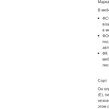
Марк
В меб
ФСФ
вла
в м
ФОФ
пос
авт
ФК 
меб
лис
Сорт
Он оп
(Е), 
незна
этом 