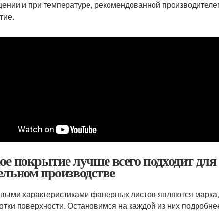
ении и при температуре, рекомендованной производителем
тие.
ое покрытие лучше всего подходит для
ельном производстве
выми характеристиками фанерных листов являются марка, 
отки поверхности. Остановимся на каждой из них подробне