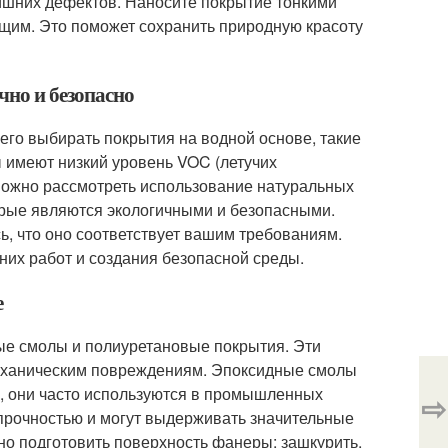
ишних дефектов. Наносите покрытие тонкими
щим. Это поможет сохранить природную красоту
чно и безопасно
всего выбирать покрытия на водной основе, такие
 имеют низкий уровень VOC (летучих
можно рассмотреть использование натуральных
торые являются экологичными и безопасными.
ь, что оно соответствует вашим требованиям.
их работ и создания безопасной среды.
е
е смолы и полиуретановые покрытия. Эти
механическим повреждениям. Эпоксидные смолы
и, они часто используются в промышленных
⇨
прочностью и могут выдерживать значительные
но подготовить поверхность фанеры: зашкурить,