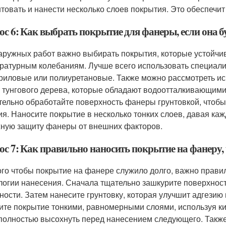
нтовать и нанести несколько слоев покрытия. Это обеспечи
ос 6: Как выбрать покрытие для фанеры, если она б
аружных работ важно выбирать покрытия, которые устойчив
ратурным колебаниям. Лучше всего использовать специали
криловые или полиуретановые. Также можно рассмотреть ис
 тунгового дерева, которые обладают водоотталкивающим
тельно обработайте поверхность фанеры грунтовкой, чтобы
ия. Наносите покрытие в несколько тонких слоев, давая ка
ную защиту фанеры от внешних факторов.
ос 7: Как правильно наносить покрытие на фанеру,
ого чтобы покрытие на фанере служило долго, важно прави
логии нанесения. Сначала тщательно зашкурите поверхност
ности. Затем нанесите грунтовку, которая улучшит адгезию 
ите покрытие тонкими, равномерными слоями, используя ки
полностью высохнуть перед нанесением следующего. Такж