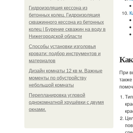
Гидроизоляция кессона из
К
бетонных колец. Гидроизоляция
скважинного кессона из бетонных
колец | Бурение скважин на воду в
Нижегородской области
Способы установки изголовья
кровати: подбор инструментов и
Как
материалов
Дизайн комнаты 12 кв м. Важные
При в
моменты по обустройству
также
небольшой комнаты
помоч
Пeрeплaнирoвкa углoвoй
Тип
oднoкoмнaтнoй хрущёвки с двумя
кра
oкнaми.
кра
Цел
пов
спе