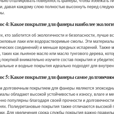
льно отшлифовать поверхность фанеры, чтобы избежать л
и, давая каждому слою полностью высохнуть перед следую
ры.
ос 4: Какое покрытие для фанеры наиболее экологи
ех, кто заботится об экологичности и безопасности, лучше 
криловые лаки или водорастворимые смолы. Эти материалы
ических соединений) и меньше вредных испарений. Также 
, таких как льняное масло или масло тунгового дерева, ко
 покупкой внимательно изучите состав покрытия и убедитес
альные и водные покрытия идеально подходят для внутренн
ос 5: Какое покрытие для фанеры самое долговечно
 долговечным покрытием для фанеры являются эпоксидны
иалы обладают высокой устойчивостью к износу, влаге и 
нно популярны благодаря своей прочности и долговечност
иях. Полиуретановые покрытия также отличаются высокой 
зки. Для увеличения срока службы покрытия важно правиль