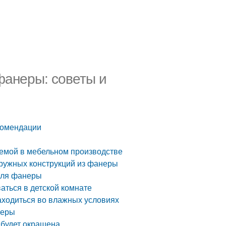
фанеры: советы и
комендации
уемой в мебельном производстве
аружных конструкций из фанеры
для фанеры
аться в детской комнате
аходиться во влажных условиях
неры
 будет окрашена