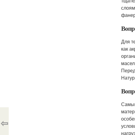
тщате
слоям
фане
Вопр
Для т
как а
орган
масел
Перед
Натур
Вопр
Самым
матер
особе
⇦
услов
нагру