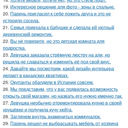
19.
Интересное решение для фото - зоны в спальне.
20.
Парень пригласил к себе пожить друга и это не
устроило соседа.
21.
Семья приехала к бабушке и сделала ей уютный
деревенский ремонтик.
22.
Вы не поверите, но это детская комната для
подростка.
23.
Девушка заказала стрёмную люстру на али, но
решила не сдаваться и изменить её под свой вкус.
24.
Давайте мы посмотрим, какой дизайн интерьера
делают в канадских квартирах.
25.
Окупанты обалдели в Испании совсем.
26.
Мы представим, что у вас появилась возможность
открыть свой магазин, но назвать его нужно именно так.
27.
Девушка необычно отремонтировала кухню в своей
хрущёвке и получила кучу хейта.
28.
Заглянем внутрь знаменитых коммуналок.
29.
Парень решил не выбрасывать мебель от хозяина