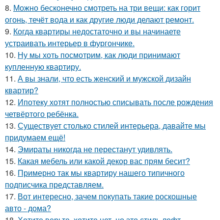
8.
Можно бесконечно смотреть на три вещи: как горит
огонь, течёт вода и как другие люди делают ремонт.
9.
Когда квартиры недостаточно и вы начинаете
устраивать интерьер в фургончике.
10.
Ну мы хоть посмотрим, как люди принимают
купленную квартиру.
11.
А вы знали, что есть женский и мужской дизайн
квартир?
12.
Ипотеку хотят полностью списывать после рождения
четвёртого ребёнка.
13.
Существует столько стилей интерьера, давайте мы
придумаем ещё!
14.
Эмираты никогда не перестанут удивлять.
15.
Какая мебель или какой декор вас прям бесит?
16.
Примерно так мы квартиру нашего типичного
подписчика представляем.
17.
Вот интересно, зачем покупать такие роскошные
авто - дома?
18.
Хотите верьте, хотите нет, но это стиль лофт.