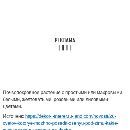
Почвопокровное растение с простыми или махровыми
белыми, желтоватыми, розовыми или лиловыми
цветами.
Источник:
https://dekor-i-interer.ru-land.com/novosti/26-
cvetov-kotorye-mozhno-posadit-osenyu-pod-zimu-kakie-
cvety-sazhayut-osenyu-na-dache