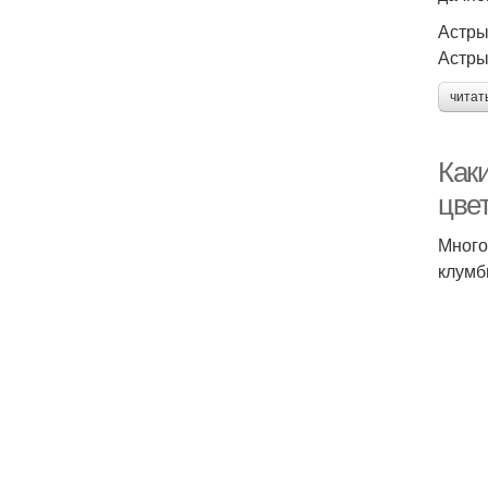
Астр
Астр
читат
Как
цве
Много
клумб