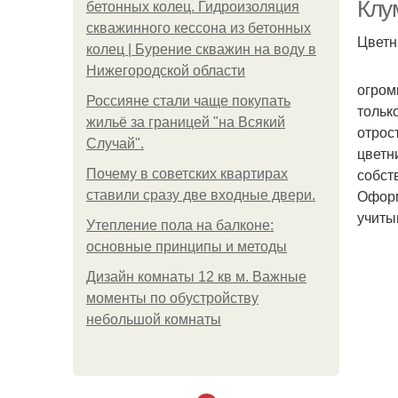
Клу
бетонных колец. Гидроизоляция
скважинного кессона из бетонных
Цветн
колец | Бурение скважин на воду в
Нижегородской области
огром
Россияне стали чаще покупать
тольк
жильё за границей "на Всякий
отрос
Случай".
цветн
Не
собст
Почему в советских квартирах
Оформ
ставили сразу две входные двери.
учиты
Утепление пола на балконе:
основные принципы и методы
Дизайн комнаты 12 кв м. Важные
моменты по обустройству
небольшой комнаты