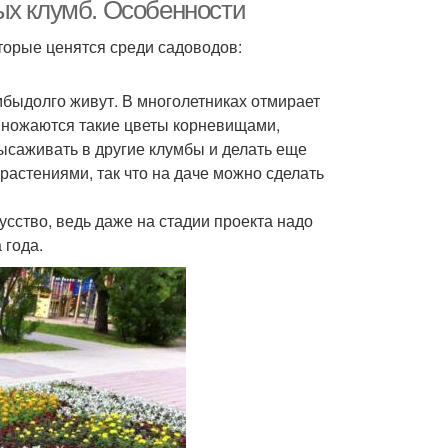
посева
ых клумб. Особенности
торые ценятся среди садоводов:
вета под зиму
Многолетние васильки
мбыдолго живут. В многолетниках отмирает
азмножаются такие цветы корневищами,
ысаживать в другие клумбы и делать еще
растениями, так что на даче можно сделать
сство, ведь даже на стадии проекта надо
 года.