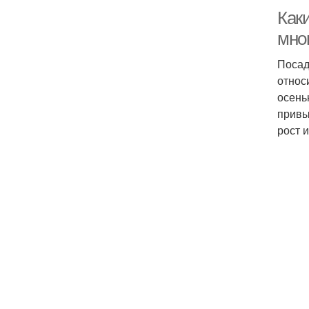
Как
мно
Посад
относ
осень
привы
рост 