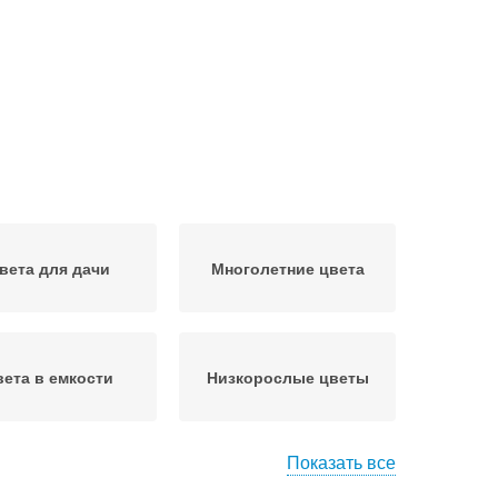
вета для дачи
Многолетние цвета
вета в емкости
Низкорослые цветы
Показать все
а для подзимнего
Цвета в октябре