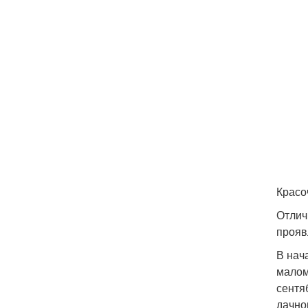
Красо
Отлич
прояв
В нач
малом
сентя
дачно