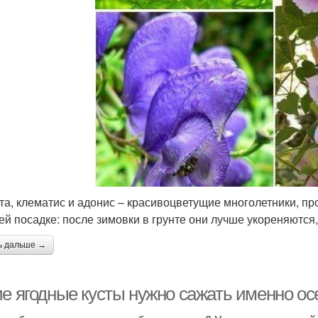
та, клематис и адонис – красивоцветущие многолетники, п
ей посадке: после зимовки в грунте они лучше укореняются,
ь дальше →
ие ягодные кусты нужно сажать именно ос