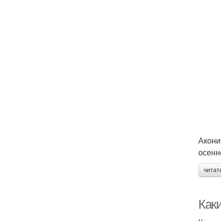
Акони
осенн
читат
Как