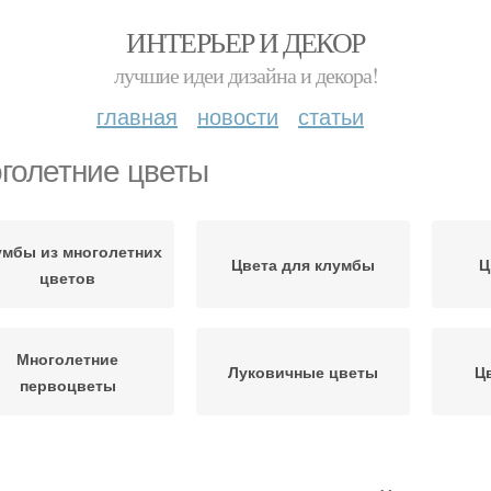
ИНТЕРЬЕР И ДЕКОР
лучшие идеи дизайна и декора!
главная
новости
статьи
голетние цветы
умбы из многолетних
Цвета для клумбы
Ц
цветов
Многолетние
Луковичные цветы
Ц
первоцветы
Цвет
Цвета для клумб
Многолетние растения