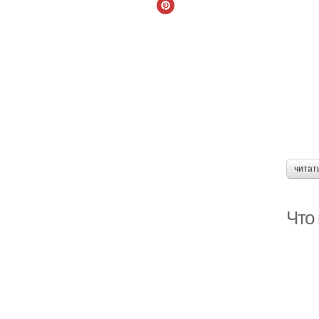
читат
Что 