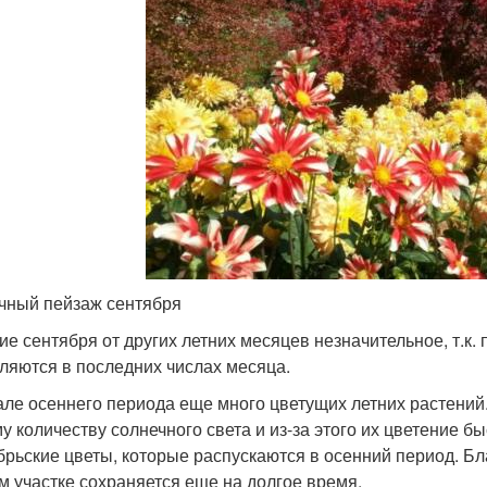
чный пейзаж сентября
ие сентября от других летних месяцев незначительное, т.к.
ляются в последних числах месяца.
але осеннего периода еще много цветущих летних растений.
у количеству солнечного света и из-за этого их цветение б
брьские цветы, которые распускаются в осенний период. Б
м участке сохраняется еще на долгое время.