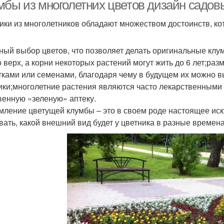
мбы из многолетних цветов дизайн садов
ики из многолетников обладают множеством достоинств, ко
Луковичные цвета
Цвета в зиму
Ц
ный выбор цветов, что позволяет делать оригинальные клу
о верх, а корни некоторых растений могут жить до 6 лет;р
тками или семенами, благодаря чему в будущем их можно в
ики;многолетние растения являются часто лекарственными 
прихотливые цвета
венную «зеленую» аптеку.
ление цветущей клумбы – это в своем роде настоящее иску
вать, какой внешний вид будет у цветника в разные времена