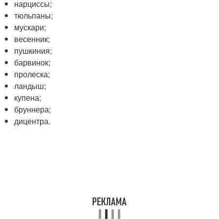
нарциссы;
тюльпаны;
мускари;
весенник;
пушкиния;
барвинок;
пролеска;
ландыш;
купена;
бруннера;
дицентра.