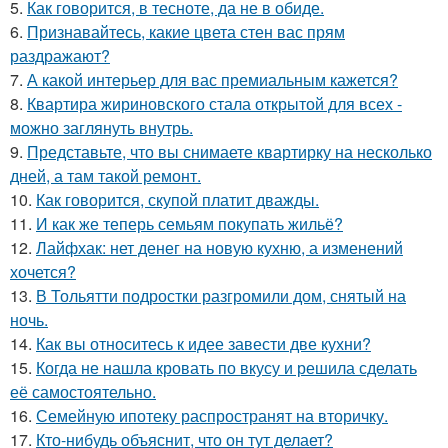
5.
Как говорится, в тесноте, да не в обиде.
6.
Признавайтесь, какие цвета стен вас прям
раздражают?
7.
А какой интерьер для вас премиальным кажется?
8.
Квартира жириновского стала открытой для всех -
можно заглянуть внутрь.
9.
Представьте, что вы снимаете квартирку на несколько
дней, а там такой ремонт.
10.
Как говорится, скупой платит дважды.
11.
И как же теперь семьям покупать жильё?
12.
Лайфхак: нет денег на новую кухню, а изменений
хочется?
13.
В Тольятти подростки разгромили дом, снятый на
ночь.
14.
Как вы относитесь к идее завести две кухни?
15.
Когда не нашла кровать по вкусу и решила сделать
её самостоятельно.
16.
Семейную ипотеку распространят на вторичку.
17.
Кто-нибудь объяснит, что он тут делает?