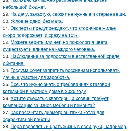
небольшой бюджет.
29.
На дачу, зачастую, свозят не нужные и старые вещи.
30.
Условие одно: без мата.
31.
Эксперты предупреждают, что вторичное жильё
скоро подорожает, и сразу на 10%.
32.
Можете верить или нет, но психология цвета
существует и влияет на каждого человека.
33.
Наблюдение за подростком в естественной среде
обитания.
34.
Госдума хочет запретить россиянам использовать
дачные участки для зароботка.
35.
Все, что нужно знать о требованиях к газовой
котельной в частном доме в 2025 году
36.
Хотите съехать с квартиры, а хозяин требует
компенсацию за износ мебели и ремонта?
37.
Как рассчитать диаметр вытяжки котла для
эффективной работы
38.
Пора взрослеть и брать жизнь в свои руки, например,