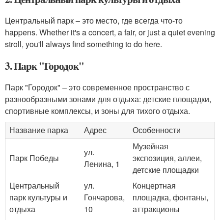
Центральный парк – это место, где всегда что-то
happens. Whether it's a concert, a fair, or just a quiet evening
stroll, you'll always find something to do here.
3. Парк "Городок"
Парк "Городок" – это современное пространство с
разнообразными зонами для отдыха: детские площадки,
спортивные комплексы, и зоны для тихого отдыха.
Название парка
Адрес
Особенности
Музейная
ул.
Парк Победы
экспозиция, аллеи,
Ленина, 1
детские площадки
Центральный
ул.
Концертная
парк культуры и
Гончарова,
площадка, фонтаны,
отдыха
10
аттракционы