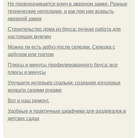
Не проворачивается ключ в дверном замке. Разные
технические неполадки, и как при них вскрыть
дверной замок
Строительство дома из бруса: ручная работа для
настоящих мужчин
Можно ли есть арбуз после селедки. Селедка с
арбузом или тортом
Плюсы и минусы профилированного бруса: все
плюсы и минусы
Улучшите интерьер спальни: создание изголовья
кровати своими руками
Boт и наш ремoнт.
Удобные и практичные шкафчики для раздевалок в
детских садах