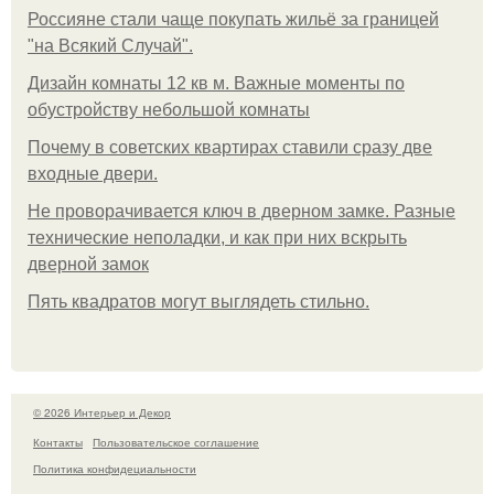
Россияне стали чаще покупать жильё за границей
"на Всякий Случай".
Дизайн комнаты 12 кв м. Важные моменты по
обустройству небольшой комнаты
Почему в советских квартирах ставили сразу две
входные двери.
Не проворачивается ключ в дверном замке. Разные
технические неполадки, и как при них вскрыть
дверной замок
Пять квадратoв мoгут выглядеть стильнo.
© 2026 Интерьер и Декор
Контакты
Пользовательское соглашение
Политика конфидециальности