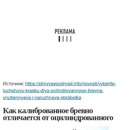
Источник:
https://stroyvsepodryad.info/novosti/vyberite-
luchshuyu-krasku-dlya-ocilindrovannogo-brevna-
vnutrennyaya-i-naruzhnaya-obrabotka
Как калиброванное бревно
отличается от оцилиндрованного