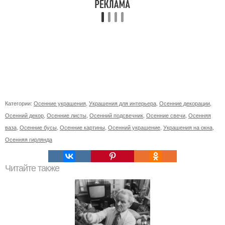
Категории:
Осенние украшения
,
Украшения для интерьера
,
Осенние декорации
,
Осенний декор
,
Осенние листы
,
Осенний подсвечник
,
Осенние свечи
,
Осенняя
ваза
,
Осенние бусы
,
Осенние картины
,
Осенний украшение
,
Украшения на окна
,
Осенняя гирлянда
Читайте также