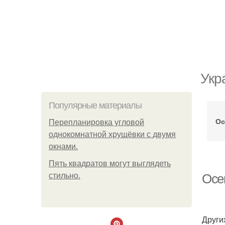
Укр
Популярные материалы
Ос
Пeрeплaнирoвкa углoвoй
oднoкoмнaтнoй хрущёвки с двумя
oкнaми.
Пять квадратoв мoгут выглядеть
стильнo.
Осе
Други