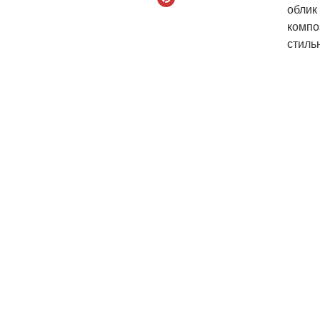
облик
компо
стиль