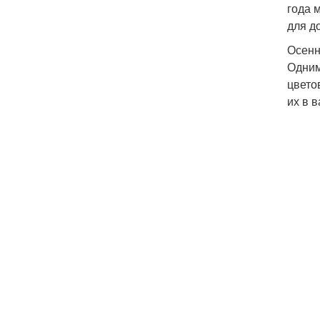
года 
для д
Осенн
Одним
цвето
их в 