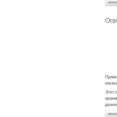
читат
Осе
Привн
неско
Этот 
оранж
дачно
читат