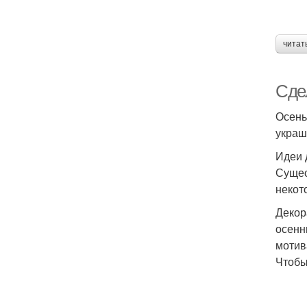
читат
Сде
Осень
украш
Идеи 
Сущес
некот
Декор
осенн
мотив
Чтобы