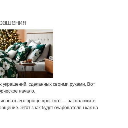
крашения
х украшений, сделанных своими руками. Вот
орческое начало.
арисовать его проще простого — расположите
общение. Этот знак будет очарователен как на