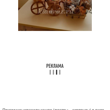
Приемную украсили кашпо (люстры – гирлянды) в виде