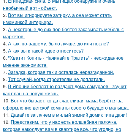
1.
Египедская сила. В Мытищах обнаружили очень
необычный арт - объект.
2.
Вот вы игнорируете затирку, а она может стать
изюминкой интерьера.
3.
А некоторые до сих пор боятся заказывать мебель с
маркетов.
4.
А как, по-вашему, было лучше: до или после?
5.
А как вы к такой идее относитесь?
6.
"Хватит Копить - Начинайте Тратить" - неожиданное
мнение экономиста.
7.
Загадка, которая так и осталась неразгаданной.
8.
Тот случай, когда строителям не доплатили.
9.
В Японии бесплатно раздают дома самураев - звучит
как план на новую жизнь.
10.
Вот что бывает, когда счастливая мама берётся за
оформление детской комнаты своего будущего малыша.
11.
Давайте заглянем в милый зимний домик типа дачи!
12.
Представим, что у нас есть волшебная палочка,
которая наколдует вам в квартире всё, что угодно, но