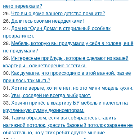
него переехали?
25.
Что вы о доме вашего детства помните?
26.
Делитесь своими недоделками!
27.
Дом из "Один Дома" в стерильный особняк
превратился.
28.
Мебель, которую вы придумали у себя в голове, ещё
не придумали?
29.
Интересные приблуды, которые сделают из вашей
квартиры - олицетворение эстетики.
30.
Как думаете, что происходило в этой ванной, раз её
пришлось так мыть?
31.
Хотите верьте, хотите нет, но это мини модель кухни.
32.
Увы, соседей не всегда выбирают.
33.
Хозяин принёс в квартиру БУ мебель и налетел на
кругленькую сумму дезинсекторам.
34.
Таким образом, если вы собираетесь ставить
натяжной потолок, красить базовый потолок заранее не
обязательно, но у этих ребят другое мнение.