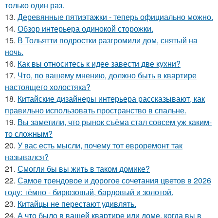
только один раз.
13.
Деревянные пятиэтажки - теперь официально можно.
14.
Обзор интерьера одинокой сторожки.
15.
В Тольятти подростки разгромили дом, снятый на
ночь.
16.
Как вы относитесь к идее завести две кухни?
17.
Что, по вашему мнению, должно быть в квартире
настоящего холостяка?
18.
Китайские дизайнеры интерьера рассказывают, как
правильно использовать пространство в спальне.
19.
Вы заметили, что рынок съёма стал совсем уж каким-
то сложным?
20.
У вас есть мысли, почему тот евроремонт так
назывался?
21.
Смогли бы вы жить в таком домике?
22.
Самое трендовое и дорогое сочетания цветов в 2026
году: тёмно - бирюзовый, бардовый и золотой.
23.
Китайцы не перестают удивлять.
24.
А что было в вашей квартире или доме, когда вы в