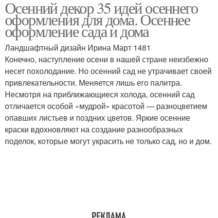
Осенний декор 35 идей осеннего
Поделки из листьев
Букет из листьев
оформления для дома. Осеннее
оформление сада и дома
Ландшафтный дизайн Ирина Март 1481
Дерево из осенних
Конечно, наступление осени в нашей стране неизбежно
Осенние венки
материалов
несет похолодание. Но осенний сад не утрачивает своей
привлекательности. Меняется лишь его палитра.
Несмотря на приближающиеся холода, осенний сад
отличается особой «мудрой» красотой — разноцветием
опавших листьев и поздних цветов. Яркие осенние
краски вдохновляют на создание разнообразных
поделок, которые могут украсить не только сад, но и дом.