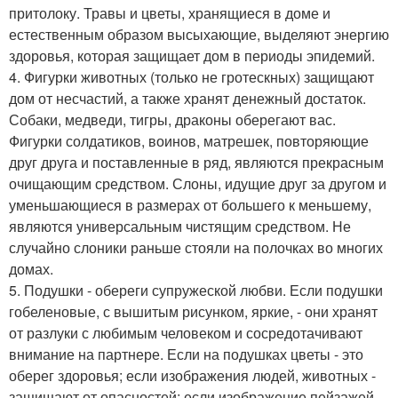
притолоку. Травы и цветы, хранящиеся в доме и
естественным образом высыхающие, выделяют энергию
здоровья, которая защищает дом в периоды эпидемий.
4. Фигурки животных (только не гротескных) защищают
дом от несчастий, а также хранят денежный достаток.
Собаки, медведи, тигры, драконы оберегают вас.
Фигурки солдатиков, воинов, матрешек, повторяющие
друг друга и поставленные в ряд, являются прекрасным
очищающим средством. Слоны, идущие друг за другом и
уменьшающиеся в размерах от большего к меньшему,
являются универсальным чистящим средством. Не
случайно слоники раньше стояли на полочках во многих
домах.
5. Подушки - обереги супружеской любви. Если подушки
гобеленовые, с вышитым рисунком, яркие, - они хранят
от разлуки с любимым человеком и сосредотачивают
внимание на партнере. Если на подушках цветы - это
оберег здоровья; если изображения людей, животных -
защищают от опасностей; если изображение пейзажей,