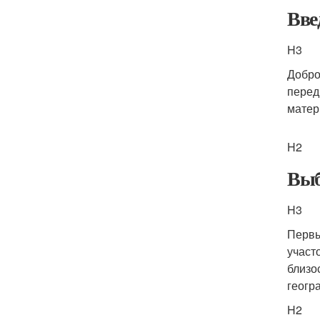
Вве
H3
Добро
перед
матер
H2
Выб
H3
Первы
участ
близо
геогр
H2