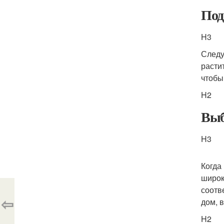
Под
H3
Следу
расти
чтобы
H2
Выб
H3
Когда
широк
соотв
⇦
дом, 
H2