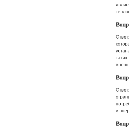
являе
тепло
Вопр
Ответ
котор
устан
таких
внешн
Вопр
Ответ
огран
потре
и эне
Вопр