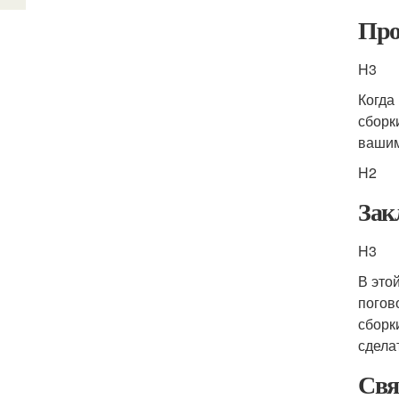
Про
H3
Когда
сборк
вашим
H2
Зак
H3
В это
погов
сборк
сдела
Свя