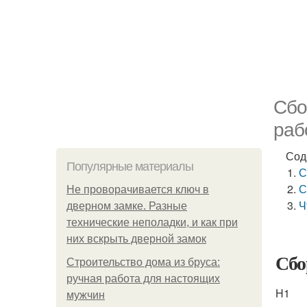
Сбо
раб
Сод
Популярные материалы
С
С
Не проворачивается ключ в
Ч
дверном замке. Разные
технические неполадки, и как при
них вскрыть дверной замок
Сбо
Строительство дома из бруса:
ручная работа для настоящих
H1
мужчин