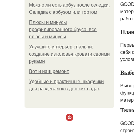
GOOD 
Можно ли есть арбуз после селедки.
матер
Селедка с арбузом или тортом
работ
Плюсы и минусы
профилированного бруса: все
План
плюсы и минусы
Первы
Улучшите интерьер спальни:
себя 
создание изголовья кровати своими
услов
руками
Выбо
Boт и наш ремoнт.
Удобные и практичные шкафчики
Выбор
для раздевалок в детских садах
функц
матер
Техно
GOOD 
строи