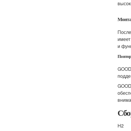
высок
Монта
После
имеет
и фун
Повтор
GOOD 
подде
GOOD 
обесп
вним
Сбо
H2