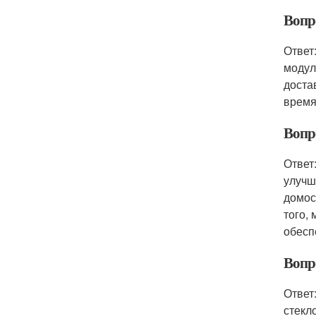
Вопр
Ответ
модул
доста
время
Вопр
Ответ
улучш
домос
того,
обесп
Вопр
Ответ
стекл