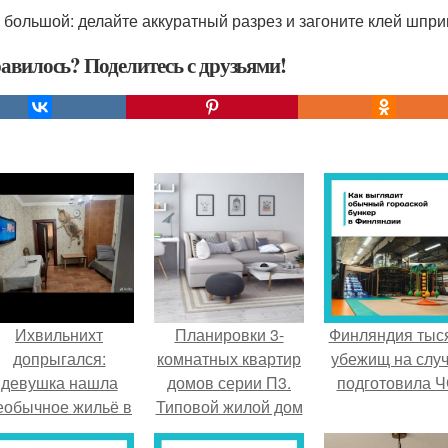
и большой: делайте аккуратный разрез и загоните клей шпри
авилось? Поделитесь с друзьями!
Ихвильнихт
Планировки 3-
Финляндия тыс
допрыгался:
комнатных квартир
убежищ на слу
девушка нашла
домов серии П3.
подготовила Ч
еобычное жильё в
Типовой жилой дом
Пятигорске.
серии П-3