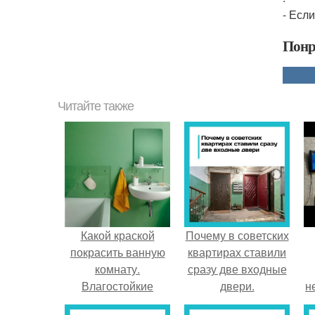
- Есл
Понр
Читайте также
Какой краской
Почему в советских
покрасить ванную
квартирах ставили
комнату.
сразу две входные
Влагостойкие
двери.
н
краски