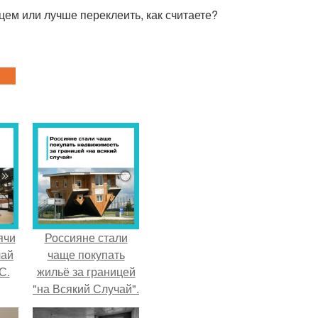
цем или лучше переклеить, как считаете?
ячи
Россияне стали
чай
чаще покупать
С.
жильё за границей
"на Всякий Случай".