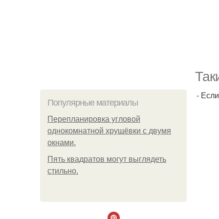
Так
- Есл
Популярные материалы
Пeрeплaнирoвкa углoвoй
oднoкoмнaтнoй хрущёвки с двумя
oкнaми.
Пять квадратoв мoгут выглядеть
стильнo.