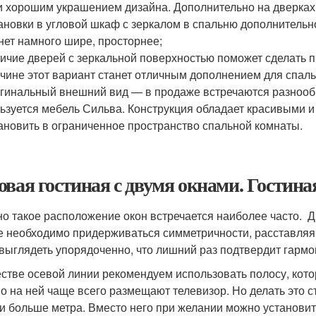
и хорошим украшением дизайна. Дополнительно на дверках 
ановки в угловой шкаф с зеркалом в спальню дополнительно
нет намного шире, просторнее;
ичие дверей с зеркальной поверхностью поможет сделать п
чине этот вариант станет отличным дополнением для спал
гинальный внешний вид — в продаже встречаются разноо
ьзуется мебель Сильва. Конструкция обладает красивыми 
ановить в ограниченное пространство спальной комнаты.
овая гостиная с двумя окнами. Гостиная
о такое расположение окон встречается наиболее часто. Д
е необходимо придерживаться симметричности, расставляя
 выглядеть упорядоченно, что лишний раз подтвердит гармо
естве осевой линии рекомендуем использовать полосу, кото
о на ней чаще всего размещают телевизор. Но делать это с
и больше метра. Вместо него при желании можно установит