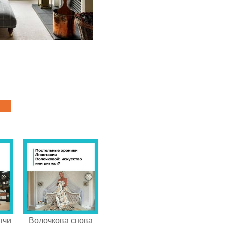
ячи
Волочкова снова