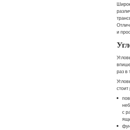
Широк
разли
транс
Отлич
и про
Угл
Углов
впише
раз в
Углов
стоит
пов
неб
с р
ящи
фун