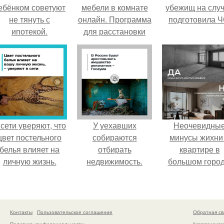
ебёнком советуют
мебели в комнате
убежищ на слу
не тянуть с
онлайн. Программа
подготовила Ч
ипотекой.
для расстановки
мебели и
интерьере:
кроссплатформенный
Sweet Home 3D
 сети уверяют, что
У уехавших
Неочевидны
цвет постельного
собираются
минусы жихни
белья влияет на
отбирать
квартире в
личную жизнь.
недвижимость.
большом город
Контакты
Пользовательское соглашение
Обратная св
Политика конфидециальности
Копирование раз