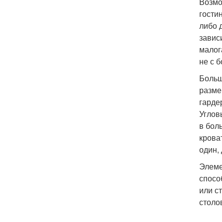
Возмо
гости
либо 
завис
малог
не с б
Больш
разме
гарде
Углов
в бол
крова
один,
Элеме
спосо
или с
столо