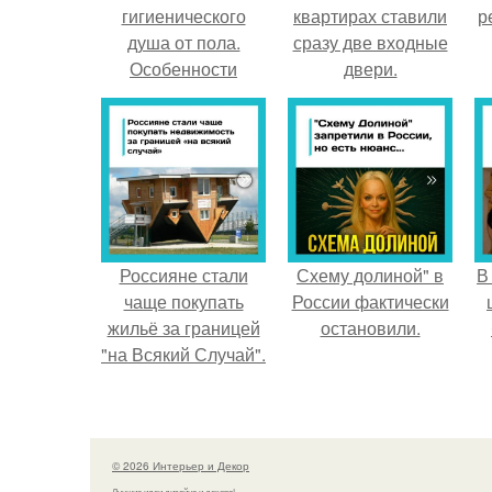
гигиенического
квартирах ставили
р
душа от пола.
сразу две входные
Особенности
двери.
установки
Россияне стали
Схему долиной" в
В
чаще покупать
России фактически
жильё за границей
остановили.
"на Всякий Случай".
© 2026 Интерьер и Декор
Лучшие идеи дизайна и декора!