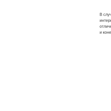
В слу
интер
отлич
и кон