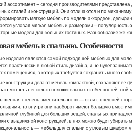
ий ассортимент – сегодня производителями представлена 
чных стилей и конструкций. Они отличаются и по механизм
формировать мягкую мебель по модели аккордеон, дельфин, 
ается угловая мягкая мебель и размерами – популярностью
сторные модели для больших гостиных. Разнообразие же ко
овая мебель в спальню. Особенности
ые изделия являются самой подходящей мебелью для малень
тся практически в любой стиль дизайна, и не будет занимат
 тех помещениях, в которых требуется сохранить много своб
ые конструкции делают мебель компактной, сохраняют ее фу
 рассмотреть несколько положительных особенностей этой 
ышенная степень вместительности — если с внешней сторон
ольшими, то внутри они наоборот имеют большую вместимо
азличной глубиной для больших вещей, спальных принадле
ки с выдвижной конструкцией, в них можно будет убирать 
кциональность — мебель для спальни с угловым шкафом яв