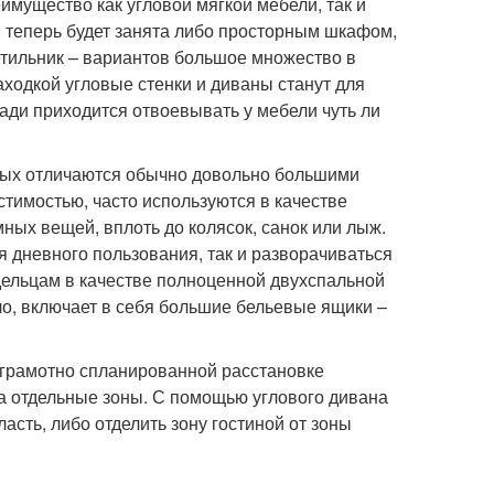
мущество как угловой мягкой мебели, так и
», теперь будет занята либо просторным шкафом,
етильник – вариантов большое множество в
ходкой угловые стенки и диваны станут для
ади приходится отвоевывать у мебели чуть ли
ных отличаются обычно довольно большими
тимостью, часто используются в качестве
ных вещей, вплоть до колясок, санок или лыж.
 дневного пользования, так и разворачиваться
дельцам в качестве полноценной двухспальной
ило, включает в себя большие бельевые ящики –
 грамотно спланированной расстановке
а отдельные зоны. С помощью углового дивана
асть, либо отделить зону гостиной от зоны