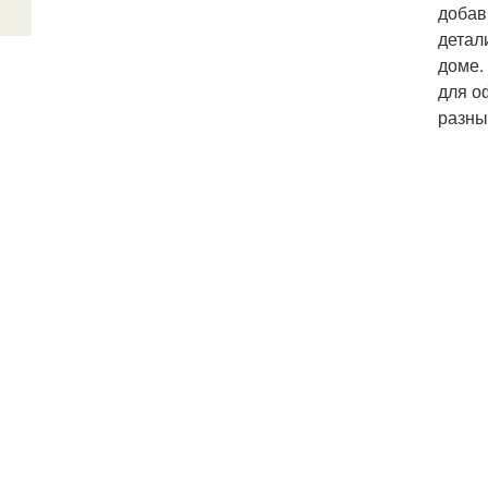
добав
детал
доме.
для о
разны