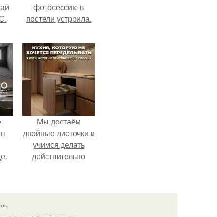
чай
фотосессию в
С.
постели устроила.
е
Мы достаём
 в
двойные листочки и
учимся делать
е.
действительно
удобную кухню.
язь
решено при указании обратной гиперссылки.