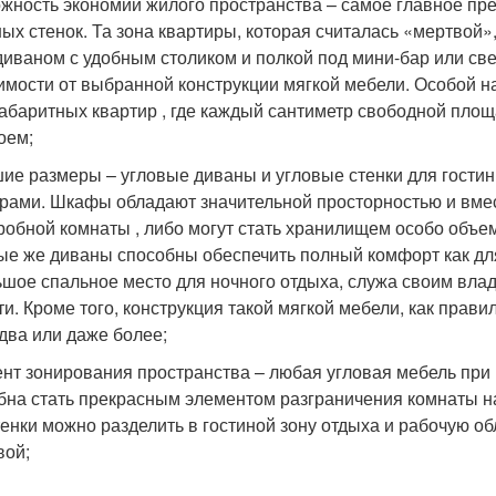
жность экономии жилого пространства – самое главное преи
ных стенок. Та зона квартиры, которая считалась «мертвой
диваном с удобным столиком и полкой под мини-бар или св
имости от выбранной конструкции мягкой мебели. Особой на
абаритных квартир , где каждый сантиметр свободной площ
оем;
ие размеры – угловые диваны и угловые стенки для гости
рами. Шкафы обладают значительной просторностью и вмес
робной комнаты , либо могут стать хранилищем особо объем
ые же диваны способны обеспечить полный комфорт как для
ьшое спальное место для ночного отдыха, служа своим вла
ти. Кроме того, конструкция такой мягкой мебели, как прав
 два или даже более;
нт зонирования пространства – любая угловая мебель при
бна стать прекрасным элементом разграничения комнаты н
тенки можно разделить в гостиной зону отдыха и рабочую обл
вой;