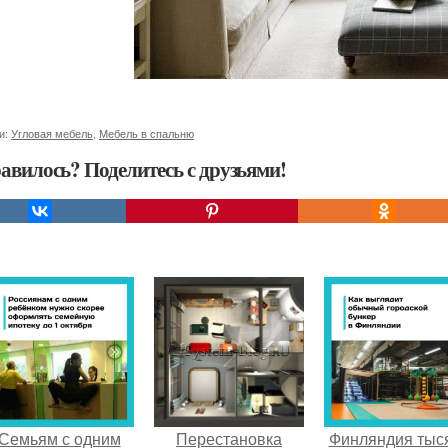
и:
Угловая мебель
,
Мебель в спальню
авилось? Поделитесь с друзьями!
Семьям с одним
Перестановка
Финляндия тыс