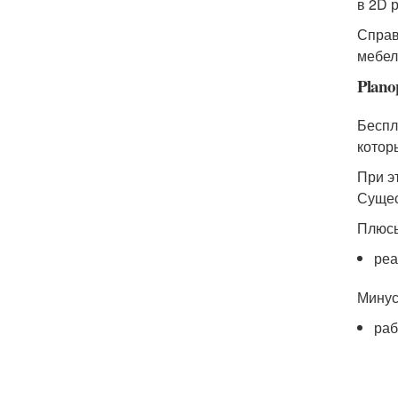
в 2D 
Справ
мебел
Plano
Беспл
котор
При э
Сущес
Плюс
реа
Минус
раб