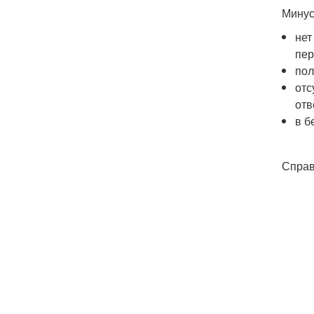
Минус
нет
пер
пол
отс
отв
в б
Справ