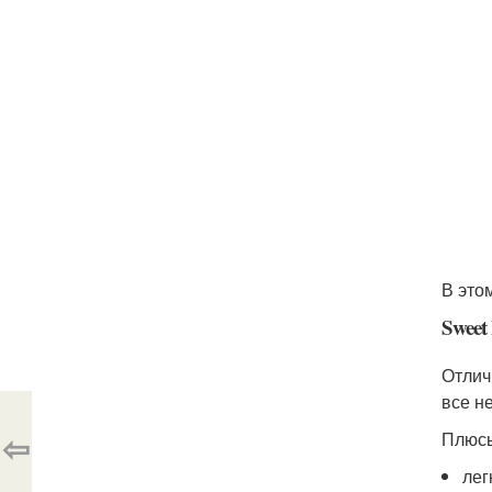
В это
Sweet
Отлич
все н
⇦
Плюс
лег