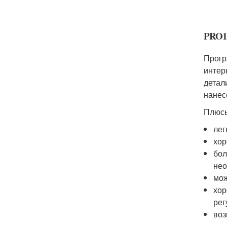
PRO1
Прогр
интер
детал
нанес
Плюс
лег
хор
бол
нео
мож
хор
рег
воз