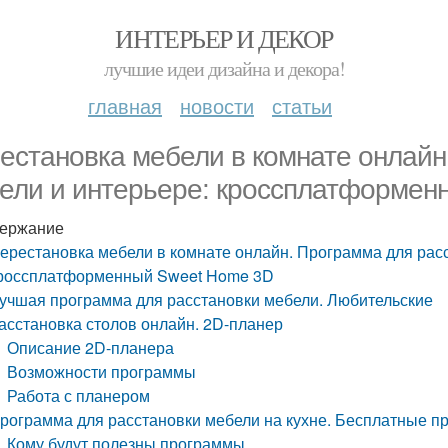
ИНТЕРЬЕР И ДЕКОР
лучшие идеи дизайна и декора!
главная
новости
статьи
естановка мебели в комнате онлайн
ели и интерьере: кроссплатформен
ержание
ерестановка мебели в комнате онлайн. Программа для расс
россплатформенный Sweet Home 3D
учшая программа для расстановки мебели. Любительские
асстановка столов онлайн. 2D-планер
Описание 2D-планера
Возможности программы
Работа с планером
рограмма для расстановки мебели на кухне. Бесплатные п
Кому будут полезны программы