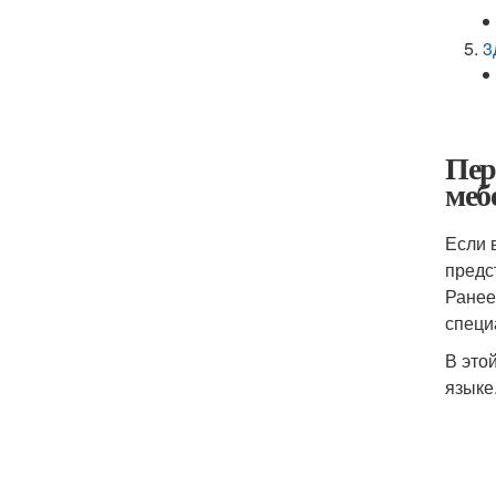
3
Пер
меб
Если 
предс
Ранее
специ
В это
языке