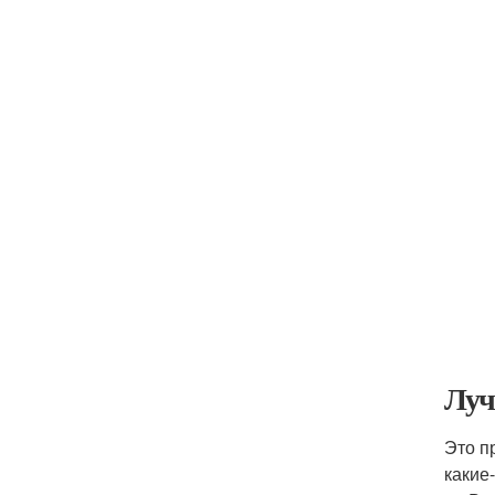
Луч
Это п
какие