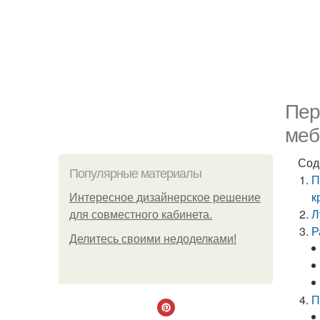
Пер
меб
Сод
Популярные материалы
П
к
Интересное дизайнерское решение
Л
для совместного кабинета.
Р
Делитесь своими недоделками!
П