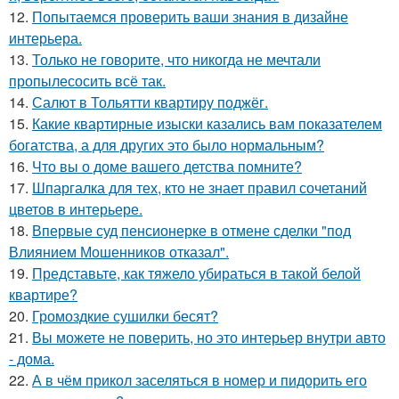
12.
Попытаемся проверить ваши знания в дизайне
интерьера.
13.
Только не говорите, что никогда не мечтали
пропылесосить всё так.
14.
Салют в Тольятти квартиру поджёг.
15.
Какие квартирные изыски казались вам показателем
богатства, а для других это было нормальным?
16.
Что вы о доме вашего детства помните?
17.
Шпаргалка для тех, кто не знает правил сочетаний
цветов в интерьере.
18.
Впервые суд пенсионерке в отмене сделки "под
Влиянием Мошенников отказал".
19.
Представьте, как тяжело убираться в такой белой
квартире?
20.
Громоздкие сушилки бесят?
21.
Вы можете не поверить, но это интерьер внутри авто
- дома.
22.
А в чём прикол заселяться в номер и пидорить его