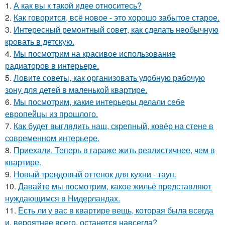
1.
А как вы к такой идее относитесь?
2.
Как говорится, всё новое - это хорошо забытое старое.
3.
Интересный ремонтный совет, как сделать необычную
кровать в детскую.
4.
Мы посмотрим на красивое использование
радиаторов в интерьере.
5.
Ловите советы, как организовать удобную рабочую
зону для детей в маленькой квартире.
6.
Мы посмотрим, какие интерьеры делали себе
европейцы из прошлого.
7.
Как будет выглядить наш, скрепный, ковёр на стене в
современном интерьере.
8.
Приехали. Теперь в гараже жить реалистичнее, чем в
квартире.
9.
Новый трендовый оттенок для кухни - тауп.
10.
Давайте мы посмотрим, какое жильё представляют
нуждающимся в Нидерландах.
11.
Есть ли у вас в квартире вещь, которая была всегда
и, вероятнее всего, останется навсегда?