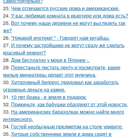
самостоятельно?
23.
Чем отличаются русские дома и американские.
24.
У вас любимая комната в квартире или дома есть?
25.
Вот почему наши деревни не могут выглядеть так
же?
26.
"Никакой ипотеки! " - Говорят нам китайцы.
27.
И почему застройщики не могут сразу же сделать
красивый ремонт?
28.
Дом бесплатно у моря в Японии -.
29.
Перестаньте листать ленту и посмотрите, какие
милые миниатюры делает этот мужчина.
30.
Хитроумный белорус придумал как заработать
огромные деньги на камне.
31.
10 лет брака - и земля в подарок.
32.
Прикиньте, как бабушки обалдеют от этой новости.
33.
На американских барахолках можно найти много
интересного.
34.
Гостей необычным предметом на столе удивите.
35.
Хитрые собственники земли и дома сидят в