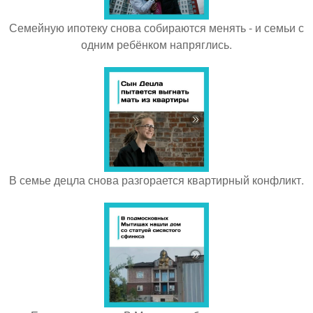
Семейную ипотеку снова собираются менять - и семьи с
одним ребёнком напряглись.
В семье децла снова разгорается квартирный конфликт.