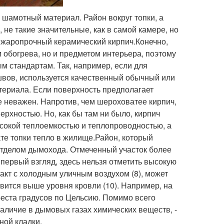
шамотный материал. Район вокруг топки, а
не такие значительные, как в самой камере, но
 жаропрочный керамический кирпич.Конечно,
 обогрева, но и предметом интерьера, поэтому
м стандартам. Так, например, если для
швов, используется качественный обычный или
териала. Если поверхность предполагает
е неважен. Напротив, чем шероховатее кирпич,
рхностью. Но, как бы там ни было, кирпич
окой теплоемкостью и теплопроводностью, а
те топки тепло в жилище.Район, который
отделом дымохода. Отмеченный участок более
первый взгляд, здесь нельзя отметить высокую
нтакт с холодным уличным воздухом (8), может
вится выше уровня кровли (10). Например, на
реста градусов по Цельсию. Помимо всего
аличие в дымовых газах химических веществ, -
ной кладки.