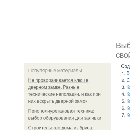
Выб
сво
Сод
Популярные материалы
В
С
Не проворачивается ключ в
К
дверном замке. Разные
К
технические неполадки, и как при
К
них вскрыть дверной замок
К
Пенополиуретановая техника:
К
выбор оборудования для заливки
Строительство дома из бруса: