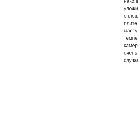
накоп
уложи
сплош
плите
массу
темпе
камер
очень
случа