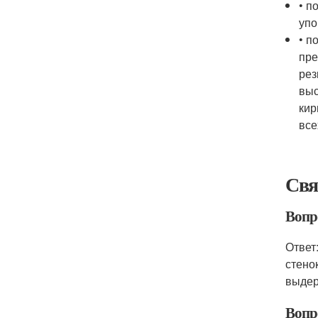
• п
упо
• п
пре
рез
выс
кир
все
Свя
Вопро
Ответ
стено
выдер
Вопр