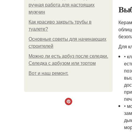
ручная работа для настоящих
Выб
мужчин
Керам
Как красиво закрыть трубы в
облиц
туалете?
безоп
Основные советы для начинающих
Для к
строителей
• к
Можно ли есть арбуз после селедки.
ест
Селедка с арбузом или тортом
поэ
Boт и наш ремoнт.
выш
дос
при
печ
• м
зам
дым
мор