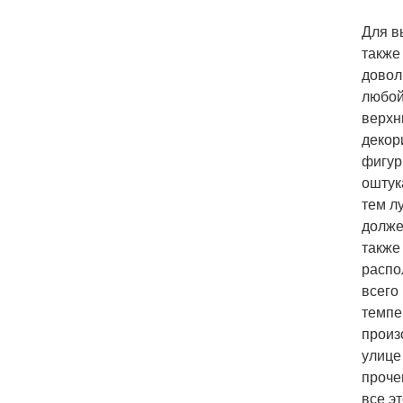
Для в
также
довол
любой
верхн
декор
фигур
оштук
тем л
долже
также
распо
всего
темпе
произ
улице
проче
все э