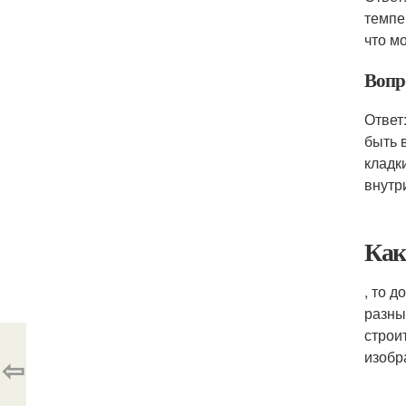
темпе
что м
Вопр
Ответ
быть 
кладк
внутр
Как
, то д
разны
строи
изобр
⇦