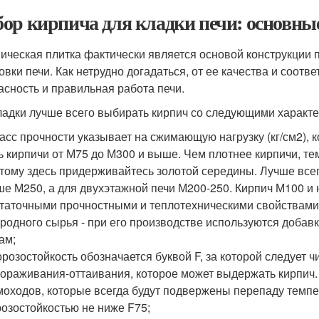
ор кирпича для кладки печи: основные
ическая плитка фактически является основой конструкции п
овки печи. Как нетрудно догадаться, от ее качества и соотв
асность и правильная работа печи.
ладки лучше всего выбирать кирпич со следующими характе
ласс прочности указывает на сжимающую нагрузку (кг/см2),
ь кирпичи от М75 до М300 и выше. Чем плотнее кирпичи, т
тому здесь придерживайтесь золотой середины. Лучше всег
е М250, а для двухэтажной печи М200-250. Кирпич М100 и н
таточными прочностными и теплотехническими свойствами
родного сырья - при его производстве используются добавк
ам;
орозостойкость обозначается буквой F, за которой следует
ораживания-оттаивания, которое может выдержать кирпич.
оходов, которые всегда будут подвержены перепаду темпе
озостойкостью не ниже F75;