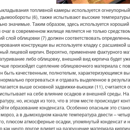
ыкладывания топливной камеры используется огнеупорный 
 дымообороты (6), также испытывают высокие температуры, 
ьно значимые. Таким образом, здесь используется хороший
 очаг в современном жилище является не только средством
ий слой облицовки (7) должен соответствовать определенны
ирования конструкции вы используете кладку с расшивкой 
ный лицевой кирпич. Вероятно, применение фактурного ма
атуривание либо облицовку, внешний вид кирпича будет уж
учше произойдет сцепление облицовочного материала с пове
н быть качественным, полнотелым, характеризующимся выс
 нормально прогреваться и отдавать выделенное в результа
лагается выше основной задвижки-вьюшки (11), считается 
 испытывает на себе влияние осадков и внешней среды. На 
ратуру, но, исходя из того, что в этом месте происходит ко
ойти образование конденсата. Особенно опасным это стано
 мороз, а в дымоходном канале температура двести – четы
го, плюсом атмосферные осадки, упомянутый конденсат и н
то как ничто другое влияет на разрушение материала кирпич