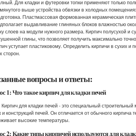
олный. Для кладки и футеровки топки применяют только по
мянутого выше устройства обвязки в холодных помещениях
одготовка. Пластмассовая формованная керамическая плитк
дполагает выдавливание глиняных блоков влажностью око
ку слоев на модули нужного размера. Кирпич полусухой и 
ушенной глины, что позволяет получить максимально точно
пич уступает пластиковому. Определить кирпичи в сухих и 
х сторон.
занные вопросы и ответы:
с 1: Что такое кирпич для кладки печей
: Кирпич для кладки печей - это специальный строительный
к и конструкций печей. Он отличается от обычного кирпича 
живает высокие температуры.
ос 2: Какие типы кирпичей используются для кладк