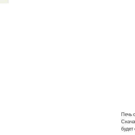
Печь 
Снача
будет