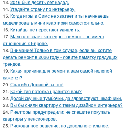
13.
2016 был десять лет надад.
14.
Угадайте страну по интерьеру.
15.
Когда игры в Симс не хватает и ты начинаешь
моделировать мини квартирки самостоятельно.
16.
Китайцы не перестают удивлять.
17.
Мало кто знает, что евро - ремонт - не имеет
отношения к Европе.
18.
Внимание! Только в том случае, если вы хотите
делать ремонт в 2026 году - ловите памятку грядущих
трендов.
19.
Какая причина для ремонта вам самой нелепой
кажется?
20.
Спасибо Долиной за это!
21.
Какой тип потолка нравится вам?
22.
Долой скучные тумбочки, да здравствуют шкафчики.
23.
Вы бы сняли квартиру с таким дизайном интерьера?
24.
Риелторы предупредили: не спешите покупать
квартиры у пенсионеров.
25.
Рискованное решение, но довольно стильное.