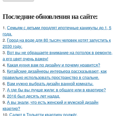
Последние обновления на сайте:
1.
Семьям с детьми продлят ипотечные каникулы до 1, 5
года.
2.
Город на воде для 80 тысяч человек хотят запустить к
2030 году.
3.
Вот вы не обращаете внимание на потолок в ремонте,
а его цвет очень важен!
4.
Какая кухня вам по дизайну и почему нравится?
5.
Китайские дизайнеры интерьера рассказывают, как
правильно использовать пространство в спальне.
6.
Вам нужно выбрать дизайн ванной комнаты.
7.
А где бы вы лучше жили: в общаге или в квартире?
8.
2016 был десять лет надад.
9.
А вы знали, что есть женский и мужской дизайн
квартир?
10.
Салют в Тольятти квартиру поджёг.