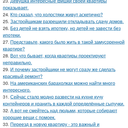
23.
Девушка интересные фишки своей квартиры
показывает.
24.
Кто сказал, что холостяки живут аскетично?
25.
Застройщикам разрешили откладывать сдачу домов.
26.
Без детей не взять ипотеку, но детей не завести без
ипотеки.
27.
Представьте, какого было жить в такой замусоренной
квартире?
28.
Вот что бывает, когда квартиры проектируют
неправильно.
29.
И почему застройщики не могут сразу же сделать
красивый ремонт?
30.
На американских барахолках можно найти много
интересного.
31.
Сейчас стало модно развести на кухне кучу
контейнеров и хранить в каждой определённые сыпучки.
32.
А вот не смейтесь над людьми, которые собирают
хорошие вещи с помоек.
33.
Переезд в новую квартиру - это важный и