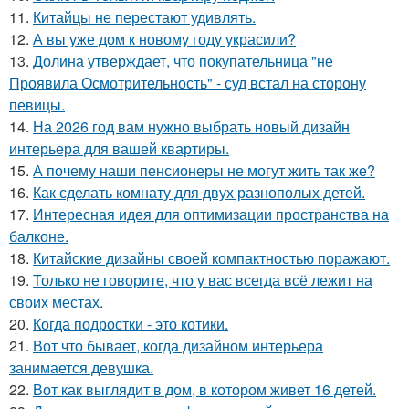
11.
Китайцы не перестают удивлять.
12.
А вы уже дом к новому году украсили?
13.
Долина утверждает, что покупательница "не
Проявила Осмотрительность" - суд встал на сторону
певицы.
14.
На 2026 год вам нужно выбрать новый дизайн
интерьера для вашей квартиры.
15.
А почему наши пенсионеры не могут жить так же?
16.
Как сделать комнату для двух разнополых детей.
17.
Интересная идея для оптимизации пространства на
балконе.
18.
Китайские дизайны своей компактностью поражают.
19.
Только не говорите, что у вас всегда всё лежит на
своих местах.
20.
Когда подростки - это котики.
21.
Вот что бывает, когда дизайном интерьера
занимается девушка.
22.
Вот как выглядит в дом, в котором живет 16 детей.