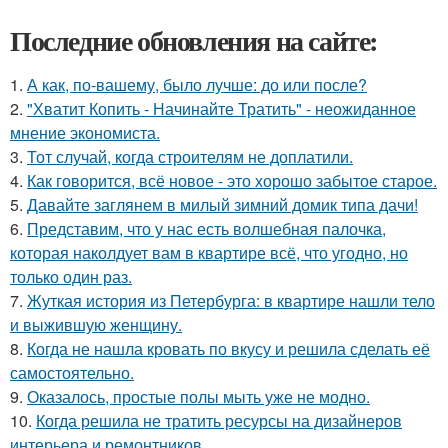
Последние обновления на сайте:
1.
А как, по-вашему, было лучше: до или после?
2.
"Хватит Копить - Начинайте Тратить" - неожиданное
мнение экономиста.
3.
Тот случай, когда строителям не доплатили.
4.
Как говорится, всё новое - это хорошо забытое старое.
5.
Давайте заглянем в милый зимний домик типа дачи!
6.
Представим, что у нас есть волшебная палочка,
которая наколдует вам в квартире всё, что угодно, но
только один раз.
7.
Жуткая история из Петербурга: в квартире нашли тело
и выжившую женщину.
8.
Когда не нашла кровать по вкусу и решила сделать её
самостоятельно.
9.
Оказалось, простые полы мыть уже не модно.
10.
Когда решила не тратить ресурсы на дизайнеров
интерьера и ремонтников.