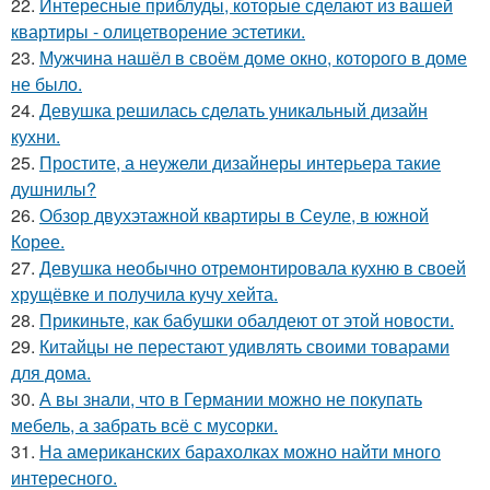
22.
Интересные приблуды, которые сделают из вашей
квартиры - олицетворение эстетики.
23.
Мужчина нашёл в своём доме окно, которого в доме
не было.
24.
Девушка решилась сделать уникальный дизайн
кухни.
25.
Простите, а неужели дизайнеры интерьера такие
душнилы?
26.
Обзор двухэтажной квартиры в Сеуле, в южной
Корее.
27.
Девушка необычно отремонтировала кухню в своей
хрущёвке и получила кучу хейта.
28.
Прикиньте, как бабушки обалдеют от этой новости.
29.
Китайцы не перестают удивлять своими товарами
для дома.
30.
А вы знали, что в Германии можно не покупать
мебель, а забрать всё с мусорки.
31.
На американских барахолках можно найти много
интересного.