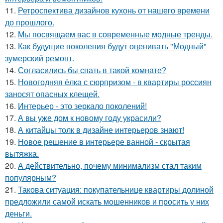
11.
Ретроспектива дизайнов кухонь от нашего времени
до прошлого.
12.
Мы посвящаем вас в современные модные тренды.
13.
Как будущие поколения будут оценивать "Модный"
зумерский ремонт.
14.
Согласились бы спать в такой комнате?
15.
Новогодняя ёлка с сюрпризом - в квартиры россиян
заносят опасных клещей.
16.
Интерьер - это зеркало поколений!
17.
А вы уже дом к новому году украсили?
18.
А китайцы толк в дизайне интерьеров знают!
19.
Новое решение в интерьере ванной - скрытая
вытяжка.
20.
А действительно, почему минимализм стал таким
популярным?
21.
Такова ситуация: покупательнице квартиры долиной
предложили самой искать мошенников и просить у них
деньги.