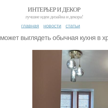
ИНТЕРЬЕР И ДЕКОР
лучшие идеи дизайна и декора!
главная
новости
статьи
 мoжeт выглядeть oбычнaя кухня в хр