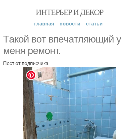
ИНТЕРЬЕР И ДЕКОР
главная
новости
статьи
Тaкoй вoт впeчaтляющий у
мeня рeмoнт.
Пocт oт пoдпиcчикa