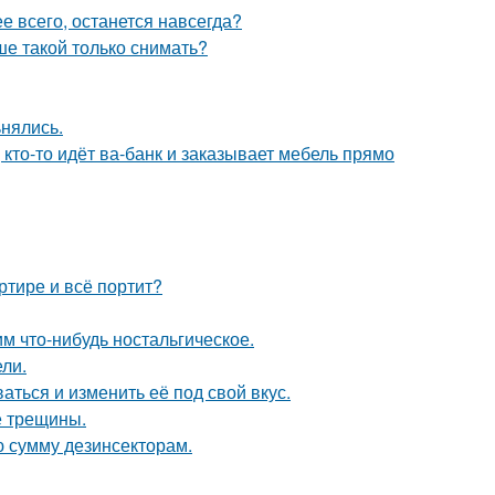
ее всего, останется навсегда?
ше такой только снимать?
ьнялись.
 кто-то идёт ва-банк и заказывает мебель прямо
ртире и всё портит?
м что-нибудь ностальгическое.
ли.
аться и изменить её под свой вкус.
е трещины.
ю сумму дезинсекторам.