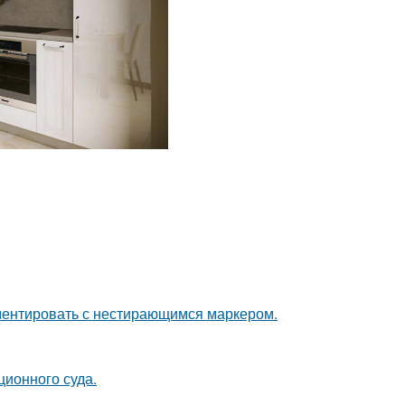
ементировать с нестирающимся маркером.
ционного суда.