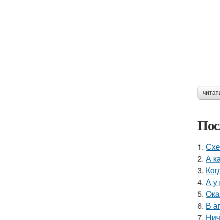
читат
Пос
1.
Схе
2.
А к
3.
Ког
4.
А у
5.
Ока
6.
В а
7.
Нич