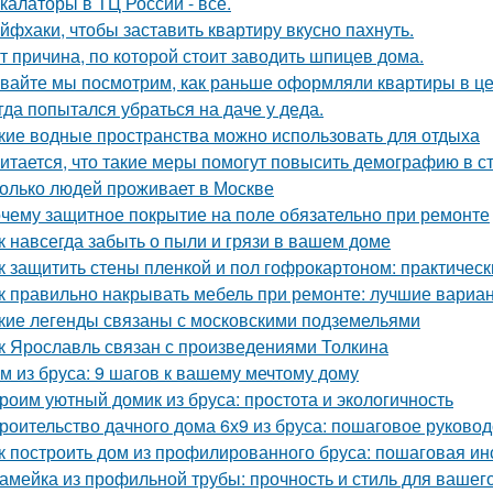
калаторы в ТЦ России - всё.
йфхаки, чтобы заставить квартиру вкусно пахнуть.
т причина, по которой стоит заводить шпицев дома.
вайте мы посмотрим, как раньше оформляли квартиры в це
гда попытался убраться на даче у деда.
кие водные пространства можно использовать для отдыха
итается, что такие меры помогут повысить демографию в с
олько людей проживает в Москве
чему защитное покрытие на поле обязательно при ремонте
к навсегда забыть о пыли и грязи в вашем доме
к защитить стены пленкой и пол гофрокартоном: практичес
к правильно накрывать мебель при ремонте: лучшие вариа
кие легенды связаны с московскими подземельями
к Ярославль связан с произведениями Толкина
м из бруса: 9 шагов к вашему мечтому дому
роим уютный домик из бруса: простота и экологичность
роительство дачного дома 6х9 из бруса: пошаговое руковод
к построить дом из профилированного бруса: пошаговая ин
амейка из профильной трубы: прочность и стиль для вашег