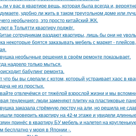
ь ли у вас в квартире вещь, которая была всегда и, вероятн
 думаете, удобно ли жить в таком треугольном доме или луч
чего необычного, это просто китайский ЖК.
лют в Тольятти квартиру поджёг.
Китае сотрудникам раздают квартиры, лишь бы они не увол
ка некоторые боятся заказывать мебель с маркет - плейсов,
ая.
вушка необычные решения в своём ремонте показывает.
гда надоело только мыться.
оисходит бабулинг ремонта.
т что бы вы сделали с котом, который устраивает хаос в ква
дача не из простых.
вайте отвлечёмся от тяжёлой взрослой жизни и мы вспомни
вая тенденция: люди заменяют плитку на пластиковые пане
вушка заказала стрёмную люстру на али, но решила не сдав
ишли проверить квартиру на 42-м этаже и увидели длинны
зяин принёс в квартиру БУ мебель и налетел на кругленьку
м бесплатно у моря в Японии -.