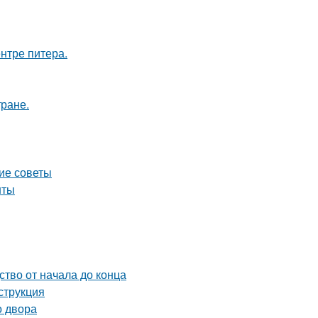
нтре питера.
тране.
кие советы
нты
ство от начала до конца
струкция
о двора