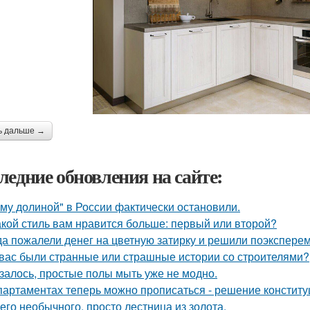
ь дальше →
ледние обновления на сайте:
му долиной" в России фактически остановили.
акой стиль вам нравится больше: первый или второй?
да пожалели денег на цветную затирку и решили поэкспер
 вас были странные или страшные истории со строителями?
залось, простые полы мыть уже не модно.
партаментах теперь можно прописаться - решение конститу
его необычного, просто лестница из золота.