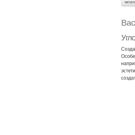
читат
Вас
Угл
Созда
Особе
напри
эстет
созда