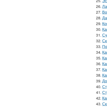
25.
Эс
26.
Ла
27.
Во
28.
Да
29.
Ко
30.
Ка
31.
Сч
32.
Ск
33.
По
34.
Ка
35.
Ка
36.
Ка
37.
Ка
38.
Ка
39.
До
40.
Ст
41.
Ст
42.
Ка
43.
Ск