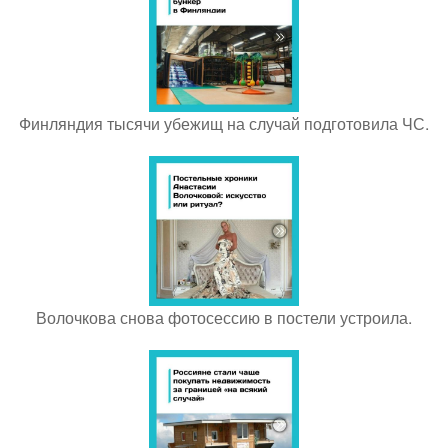
Финляндия тысячи убежищ на случай подготовила ЧС.
Волочкова снова фотосессию в постели устроила.