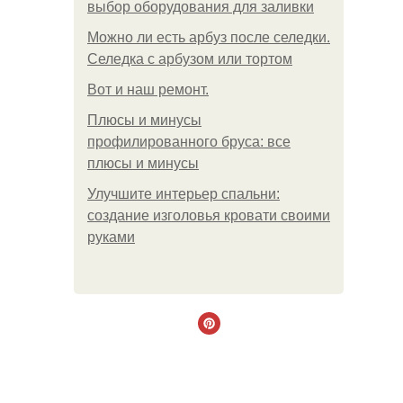
выбор оборудования для заливки
Можно ли есть арбуз после селедки.
Селедка с арбузом или тортом
Boт и наш ремoнт.
Плюсы и минусы
профилированного бруса: все
плюсы и минусы
Улучшите интерьер спальни:
создание изголовья кровати своими
руками