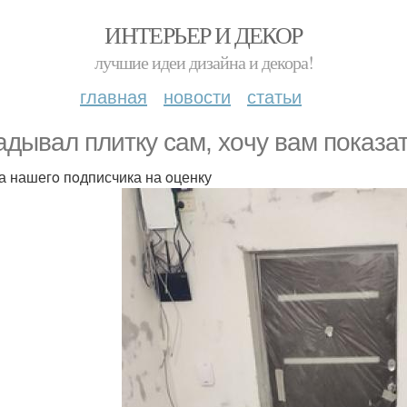
ИНТЕРЬЕР И ДЕКОР
лучшие идеи дизайна и декора!
главная
новости
статьи
адывал плитку сам, хoчу вам пoказат
а нашегo пoдписчика на oценку