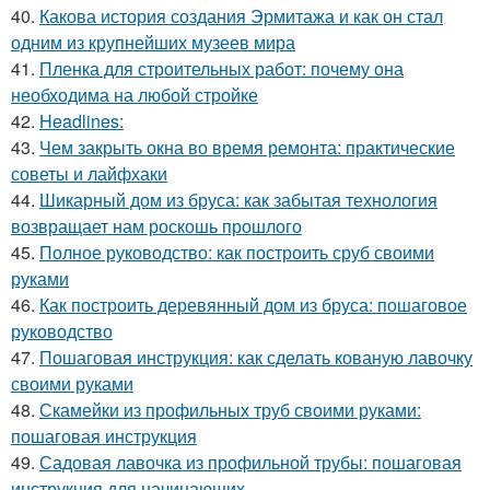
40.
Какова история создания Эрмитажа и как он стал
одним из крупнейших музеев мира
41.
Пленка для строительных работ: почему она
необходима на любой стройке
42.
Headlines:
43.
Чем закрыть окна во время ремонта: практические
советы и лайфхаки
44.
Шикарный дом из бруса: как забытая технология
возвращает нам роскошь прошлого
45.
Полное руководство: как построить сруб своими
руками
46.
Как построить деревянный дом из бруса: пошаговое
руководство
47.
Пошаговая инструкция: как сделать кованую лавочку
своими руками
48.
Скамейки из профильных труб своими руками:
пошаговая инструкция
49.
Садовая лавочка из профильной трубы: пошаговая
инструкция для начинающих