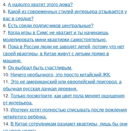
4.
А надолго хватит этого дома?
5.
Какой из современных стилей интерьера отзывается у
вас в сердце?
6.
Есть среди подписчиков центральные?
7.
Когда игры в Симс не хватает и ты начинаешь
моделировать мини квартирки самостоятельно.
8.
Пока в России люди не заводят детей, потому что нет
своей квартиры, в Китае живут с детьми прямо в
машине.
9.
Он выбрал быть счастливым.
10.
Ничего необычного, это просто китайский ЖК.
11.
Это не американский или европейский пригород, а
обычная русская дачная деревня.
12.
Только посмотрите, как цвет пола меняет ощущения
от интерьера.
13.
Ипотеку хотят полностью списывать после рождения
четвёртого ребёнка.
14.
В Китае сотрудникам раздают квартиры, лишь бы они
не увольнялись.