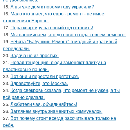
15.
А вы уже дом к новому году украсили?
16.
Мало кто знает, что евро - ремонт - не имеет
отношения к Европе.
17.
Пора квартиру на новый год готовить!
18.
Мы напоминаем, что до нового года совсем немного!
19.
Ребята "Бабушкин Ремонт" в модный и красивый
переделали.
20.
Задача не из простых.
21.
Новая тенденция: люди заменяют плитку на
пластиковые панели.
22.
Вот они и перестали прятаться.
23.
Здравствуйте, это Москва.
24.
Когда свекровь сказала, что ремонт не нужен, а ты
всё равно сделала.
25.
Любители чая, объединяйтесь!
26.
Заглянем внутрь знаменитых коммуналок.
27.
Вот почему стоит всегда рассчитывать только на
себя.