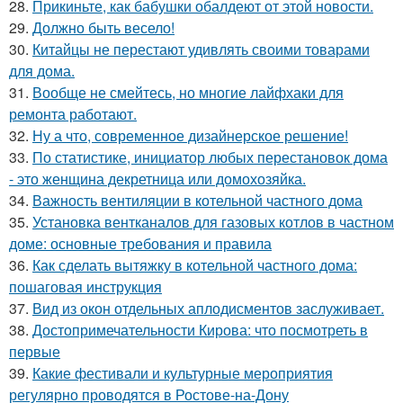
28.
Прикиньте, как бабушки обалдеют от этой новости.
29.
Должно быть весело!
30.
Китайцы не перестают удивлять своими товарами
для дома.
31.
Вообще не смейтесь, но многие лайфхаки для
ремонта работают.
32.
Ну а что, современное дизайнерское решение!
33.
По статистике, инициатор любых перестановок дома
- это женщина декретница или домохозяйка.
34.
Важность вентиляции в котельной частного дома
35.
Установка вентканалов для газовых котлов в частном
доме: основные требования и правила
36.
Как сделать вытяжку в котельной частного дома:
пошаговая инструкция
37.
Вид из окон отдельных аплодисментов заслуживает.
38.
Достопримечательности Кирова: что посмотреть в
первые
39.
Какие фестивали и культурные мероприятия
регулярно проводятся в Ростове-на-Дону