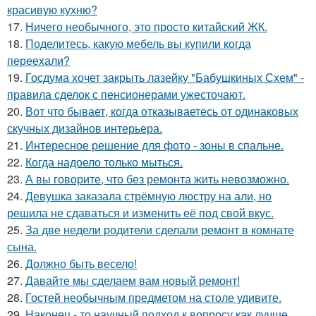
красивую кухню?
17.
Ничего необычного, это просто китайский ЖК.
18.
Поделитесь, какую мебель вы купили когда
переехали?
19.
Госдума хочет закрыть лазейку "Бабушкиных Схем" -
правила сделок с пенсионерами ужесточают.
20.
Вот что бывает, когда отказываетесь от одинаковых
скучных дизайнов интерьера.
21.
Интересное решение для фото - зоны в спальне.
22.
Когда надоело только мыться.
23.
А вы говорите, что без ремонта жить невозможно.
24.
Девушка заказала стрёмную люстру на али, но
решила не сдаваться и изменить её под свой вкус.
25.
За две недели родители сделали ремонт в комнате
сына.
26.
Должно быть весело!
27.
Давайте мы сделаем вам новый ремонт!
28.
Гостей необычным предметом на столе удивите.
29.
Наконец - то научный подход к вопросу как лучше