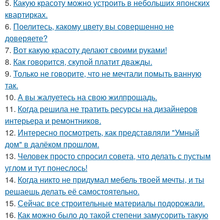
5.
Какую красоту можно устроить в небольших японских
квартирках.
6.
Поелитесь, какому цвету вы совершенно не
доверяете?
7.
Вот какую красоту делают своими руками!
8.
Как говорится, скупой платит дважды.
9.
Только не говорите, что не мечтали помыть ванную
так.
10.
А вы жалуетесь на свою жилпрощадь.
11.
Когда решила не тратить ресурсы на дизайнеров
интерьера и ремонтников.
12.
Интересно посмотреть, как представляли "Умный
дом" в далёком прошлом.
13.
Человек просто спросил совета, что делать с пустым
углом и тут понеслось!
14.
Когда никто не придумал мебель твоей мечты, и ты
решаешь делать её самостоятельно.
15.
Сейчас все строительные материалы подорожали.
16.
Как можно было до такой степени замусорить такую