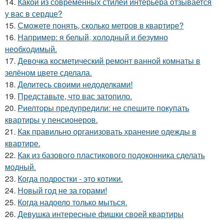
14.
Какой из современных стилей интерьера отзывается
у вас в сердце?
15.
Сможете понять, сколько метров в квартире?
16.
Например: я белый, холодный и безумно
необходимый.
17.
Девочка косметический ремонт ванной комнаты в
зелёном цвете сделала.
18.
Делитесь своими недоделками!
19.
Представьте, что вас затопило.
20.
Риелторы предупредили: не спешите покупать
квартиры у пенсионеров.
21.
Как правильно организовать хранение одежды в
квартире.
22.
Как из базового пластикового подоконника сделать
модный.
23.
Когда подростки - это котики.
24.
Новый год не за горами!
25.
Когда надоело только мыться.
26.
Девушка интересные фишки своей квартиры