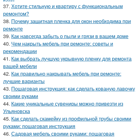
37.
Хотите стильную и квартиру с функциональным
ремонтом?
38.
Почему защитная пленка для окон необходима при
ремонте
39.
Как навсегда забыть о пыли и грязи в вашем доме
40.
Чем накрыть мебель при ремонте: советы и
рекомендации
41.
Как выбрать лучшую укрывную пленку для ремонта
вашей мебели
42.
Как правильно накрывать мебель при ремонте:
лучшие варианты
43.
Пошаговая инструкция: как сделать кованую лавочку
своими руками
44.
Какие уникальные сувениры можно привезти из
Ульяновска
45.
Как сделать скамейку из профильной трубы своими
руками: пошаговая инструкция
46.
Садовая мебель своими руками: пошаговая