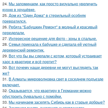
24.
Мы запоминаем, как просто визуально увеличить
кухню в хрущёвке.
25.
Дом из "Один Дома" в стерильный особняк
превратился.
26.
Ребята "Бабушкин Ремонт" в модный и красивый
переделали.
27.
Интересное решение для фото - зоны в спальне.
28.
Семья приехала к бабушке и сделала ей уютный
деревенский ремонтик.
29.
Вот что бы вы сделали с котом, который устраивает
хаос в квартире и всё портит?
30.
Вот почему наши деревни не могут выглядеть так
же?
31.
В Алматы микроволновка свет в соседнем подъезде
включает.
32.
Оказывается, что квартиру в Германии можно
обустроить буквально с помойки.
33.
Мы начинаем заселять Сибирь как в старые добрые?
34.
Заглянем внутрь знаменитых коммуналок.