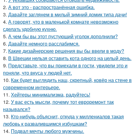
2.
А вот это - распространённая ошибка.
3.
Давайте заглянем в милый зимний домик типа дачи!
4.
А говорят, что в маленькой комнате невозможно
сделать удобную кухню.
5.
А чем бы вы этот пустующий уголок дополнили?
6.
Давайте немного расслабимся.
7.
Какие дизайнерские решения вы бы ввели в моду?
8.
В Швеции нельзя оставить кота одного на целый день.
9.
Представьте, что вы приехали в гости, увидели это и
поняли, что вкуса у людей нет.
10.
Как будет выглядить наш, скрепный, ковёр на стене в
современном интерьере.
11.
Хейтеры минимализма, радуйтесь!
12.
У вас есть мысли, почему тот евроремонт так
назывался?
13.
Кто-нибудь объяснит, откуда у миллениалов такая
любовь к развалившимся избушкам?
14.
Подвал мечты любого мужчины.