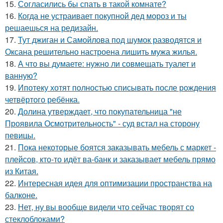
15.
Согласились бы спать в такой комнате?
16.
Когда не устраивает покупной дед мороз и ты
решаешься на редизайн.
17.
Тут джиган и Самойлова под шумок разводятся и
Оксана решительно настроена лишить мужа жилья.
18.
А что вы думаете: нужно ли совмещать туалет и
ванную?
19.
Ипотеку хотят полностью списывать после рождения
четвёртого ребёнка.
20.
Долина утверждает, что покупательница "не
Проявила Осмотрительность" - суд встал на сторону
певицы.
21.
Пока некоторые боятся заказывать мебель с маркет -
плейсов, кто-то идёт ва-банк и заказывает мебель прямо
из Китая.
22.
Интересная идея для оптимизации пространства на
балконе.
23.
Нет, ну вы вообще видели что сейчас творят со
стеклоблоками?