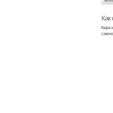
читат
Как 
Кара 
сэкон