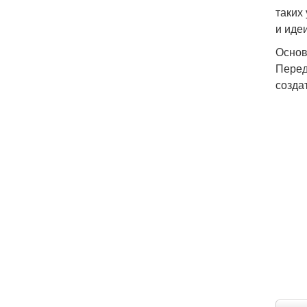
таких
и иде
Основ
Перед
созда