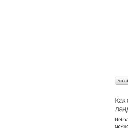
читат
Как
лан
Небол
можно