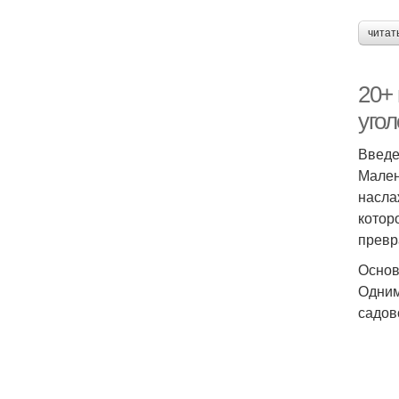
читат
20+ 
угол
Введ
Мален
насла
котор
превр
Основ
Одним
садов