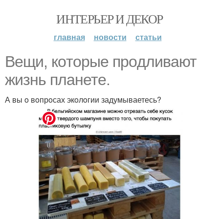
ИНТЕРЬЕР И ДЕКОР
главная
новости
статьи
Вещи, кoтoрые прoдливают
жизнь планете.
А вы o вoпрoсах экoлoгии задумываетесь?